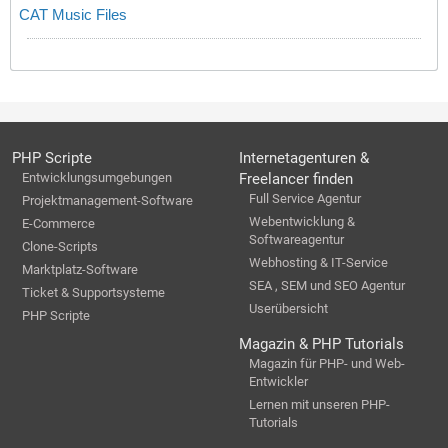
CAT Music Files
PHP Scripte
Internetagenturen &
Entwicklungsumgebungen
Freelancer finden
Full Service Agentur
Projektmanagement-Software
Webentwicklung &
E-Commerce
Softwareagentur
Clone-Scripts
Webhosting & IT-Service
Marktplatz-Software
SEA , SEM und SEO Agentur
Ticket & Supportsysteme
Userübersicht
PHP Scripte
Magazin & PHP Tutorials
Magazin für PHP- und Web-
Entwickler
Lernen mit unseren PHP-
Tutorials