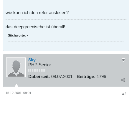
wie kann ich den refer auslesen?
das deepgreenische ist überall!
Stichworte:
-
Sky
PHP Senior
Dabei seit:
09.07.2001
Beiträge:
1796
15.12.2001, 09:01
#2