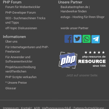
PHP Forum
Unsere Partner
Forum für Webentwickler
Baukatastrophen.de |
Handwerker finden
PHP-Developer Forum
estugo - Hosting für Ihren Shopr
SEO - Suchmaschinen Tricks
und Tipps
off-topic Diskussionen
werde unser Partner
Informationen
Über uns
Für Internetagenturen und PHP-
Freelancer
Für Anwender und
Softwareentwickler
Projektausschreibung
veröffentlichen
Jetzt auf unserer Seite:
PHP Scripte verkaufen
* Unsere Preise
Glossar
Impressum
|
Kontakt
|
AGB
|
Haftungsaussschluß
|
Datenschutzerklärung
|