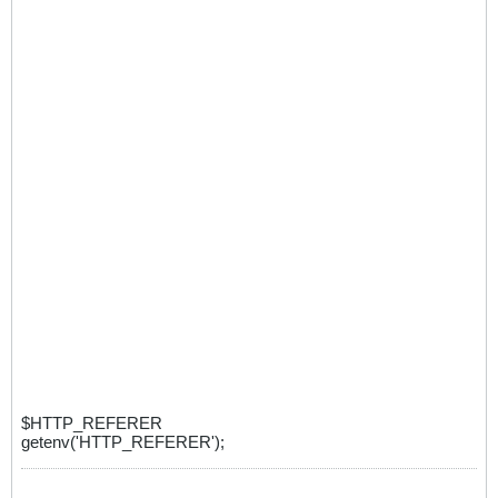
$HTTP_REFERER
getenv('HTTP_REFERER');