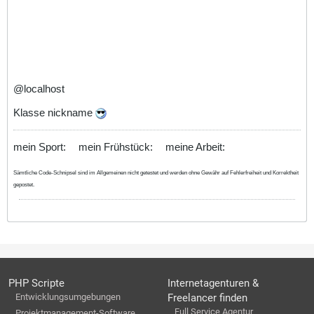
@localhost
Klasse nickname
mein Sport:
mein Frühstück:
meine Arbeit:
Sämtliche Code-Schnipsel sind im Allgemeinen nicht getestet und werden ohne Gewähr auf Fehlerfreiheit und Korrektheit
gepostet.
PHP Scripte
Internetagenturen &
Entwicklungsumgebungen
Freelancer finden
Full Service Agentur
Projektmanagement-Software