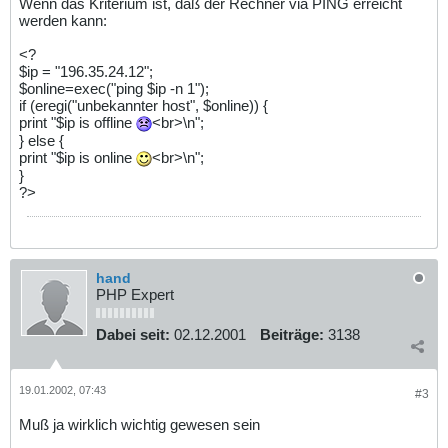
Wenn das Kriterium ist, daß der Rechner via PING erreicht
werden kann:
<?
$ip = "196.35.24.12";
$online=exec("ping $ip -n 1");
if (eregi("unbekannter host", $online)) {
print "$ip is offline
<br>\n";
} else {
print "$ip is online
<br>\n";
}
?>
hand
PHP Expert
Dabei seit:
02.12.2001
Beiträge:
3138
19.01.2002, 07:43
#3
Muß ja wirklich wichtig gewesen sein