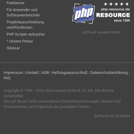
Freelancer
Für Anwender und
Softwareentwickler
Projektausschreibung
veröffentlichen
Jetzt auf unserer Seite:
PHP Scripte verkaufen
* Unsere Preise
Glossar
Impressum
|
Kontakt
|
AGB
|
Haftungsaussschluß
|
Datenschutzerklärung
|
FAQ
Copyright © 1996 - 2026
ebiz-consult GmbH & Co. KG
. Alle Rechte
vorbehalten.
Die auf dieser Seite verwendeten Produktbezeichnungen, Namen und
Warenzeichen sind Eigentum der jeweiligen Firmen.
Software by IQ-Markt