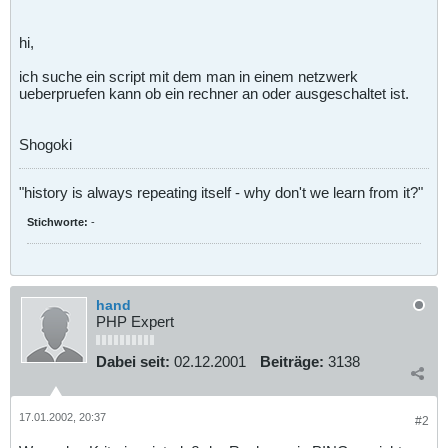
hi,
ich suche ein script mit dem man in einem netzwerk
ueberpruefen kann ob ein rechner an oder ausgeschaltet ist.
Shogoki
"history is always repeating itself - why don't we learn from it?"
Stichworte:
-
hand
PHP Expert
Dabei seit:
02.12.2001
Beiträge:
3138
17.01.2002, 20:37
#2