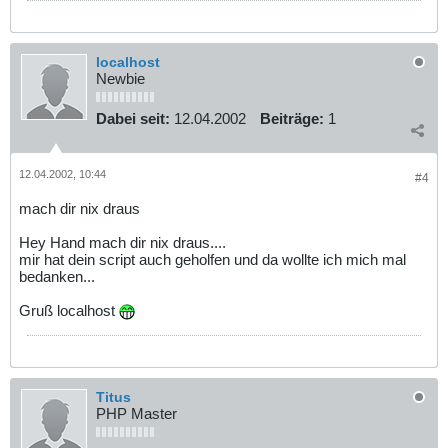
localhost
Newbie
Dabei seit:
12.04.2002
Beiträge:
1
12.04.2002, 10:44
#4
mach dir nix draus
Hey Hand mach dir nix draus....
mir hat dein script auch geholfen und da wollte ich mich mal
bedanken...
Gruß localhost
Titus
PHP Master