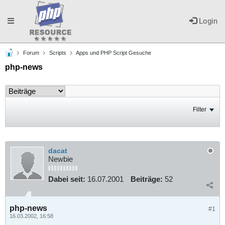
Toggle
Login
Forum
Scripts
Apps und PHP Script Gesuche
navigation
php-news
Filter
dacat
Newbie
Dabei seit:
16.07.2001
Beiträge:
52
php-news
#1
16.03.2002, 16:58