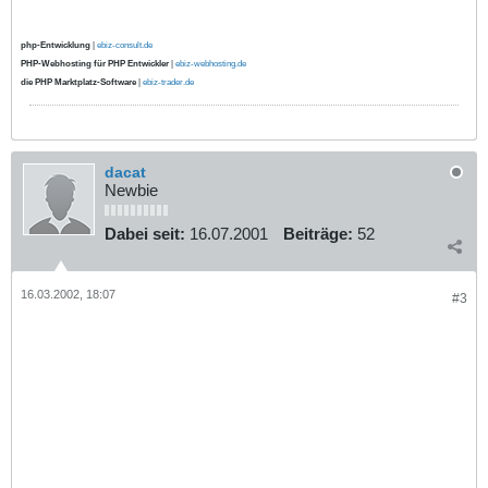
php-Entwicklung
|
ebiz-consult.de
PHP-Webhosting für PHP Entwickler
|
ebiz-webhosting.de
die PHP Marktplatz-Software
|
ebiz-trader.de
dacat
Newbie
Dabei seit:
16.07.2001
Beiträge:
52
16.03.2002, 18:07
#3