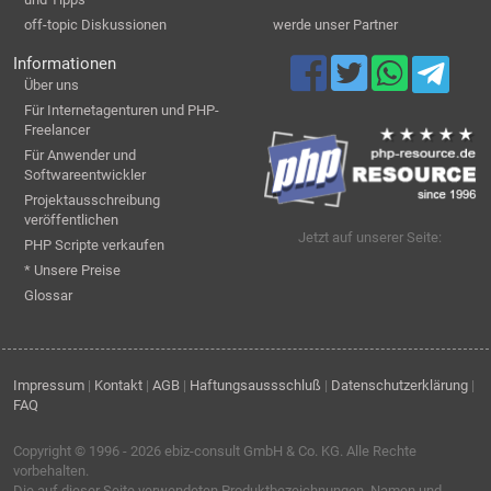
off-topic Diskussionen
werde unser Partner
Informationen
Über uns
Für Internetagenturen und PHP-
Freelancer
Für Anwender und
Softwareentwickler
Projektausschreibung
veröffentlichen
Jetzt auf unserer Seite:
PHP Scripte verkaufen
* Unsere Preise
Glossar
Impressum
|
Kontakt
|
AGB
|
Haftungsaussschluß
|
Datenschutzerklärung
|
FAQ
Copyright © 1996 - 2026
ebiz-consult GmbH & Co. KG
. Alle Rechte
vorbehalten.
Die auf dieser Seite verwendeten Produktbezeichnungen, Namen und