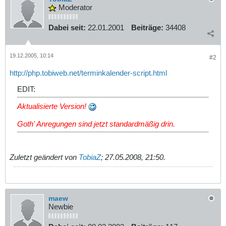
Moderator
Dabei seit:
22.01.2001
Beiträge:
34408
19.12.2005, 10:14
#2
http://php.tobiweb.net/terminkalender-script.html
EDIT:
Aktualisierte Version!
Goth' Anregungen sind jetzt standardmäßig drin.
Zuletzt geändert von
TobiaZ
;
27.05.2008, 21:50
.
maew
Newbie