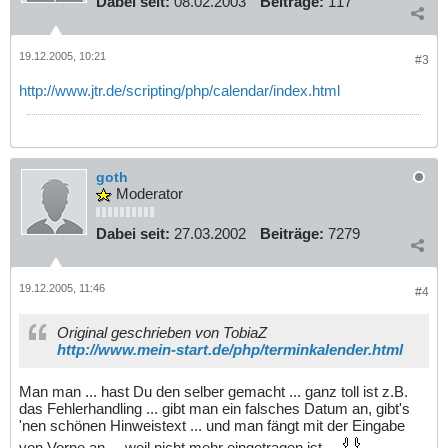
Dabei seit:
08.02.2003
Beiträge:
117
19.12.2005, 10:21
#3
http://www.jtr.de/scripting/php/calendar/index.html
goth
Moderator
Dabei seit:
27.03.2002
Beiträge:
7279
19.12.2005, 11:46
#4
Original geschrieben von TobiaZ
http://www.mein-start.de/php/terminkalender.html
Man man ... hast Du den selber gemacht ... ganz toll ist z.B.
das Fehlerhandling ... gibt man ein falsches Datum an, gibt's
'nen schönen Hinweistext ... und man fängt mit der Eingabe
von Vorne an ... weil nicht mehr eingetragen ist ...