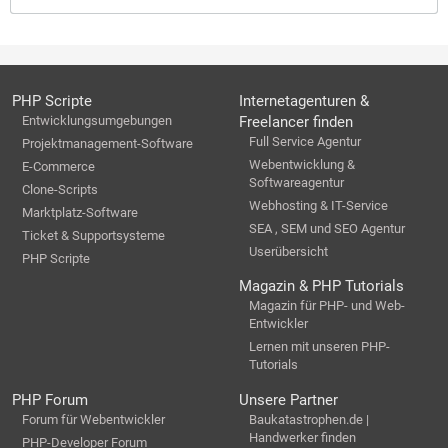
PHP Scripte
Internetagenturen &
Entwicklungsumgebungen
Freelancer finden
Full Service Agentur
Projektmanagement-Software
Webentwicklung &
E-Commerce
Softwareagentur
Clone-Scripts
Webhosting & IT-Service
Marktplatz-Software
SEA , SEM und SEO Agentur
Ticket & Supportsysteme
Userübersicht
PHP Scripte
Magazin & PHP Tutorials
Magazin für PHP- und Web-
Entwickler
Lernen mit unseren PHP-
Tutorials
PHP Forum
Unsere Partner
Forum für Webentwickler
Baukatastrophen.de |
Handwerker finden
PHP-Developer Forum