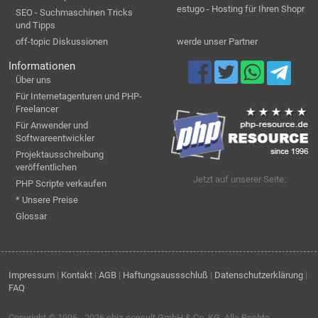
estugo - Hosting für Ihren Shopr
SEO - Suchmaschinen Tricks
und Tipps
off-topic Diskussionen
werde unser Partner
Informationen
Über uns
Für Internetagenturen und PHP-
Freelancer
Für Anwender und
Softwareentwickler
Projektausschreibung
veröffentlichen
Jetzt auf unserer Seite:
PHP Scripte verkaufen
* Unsere Preise
Glossar
Impressum
|
Kontakt
|
AGB
|
Haftungsaussschluß
|
Datenschutzerklärung
|
FAQ
Copyright © 1996 - 2026
ebiz-consult GmbH & Co. KG
. Alle Rechte