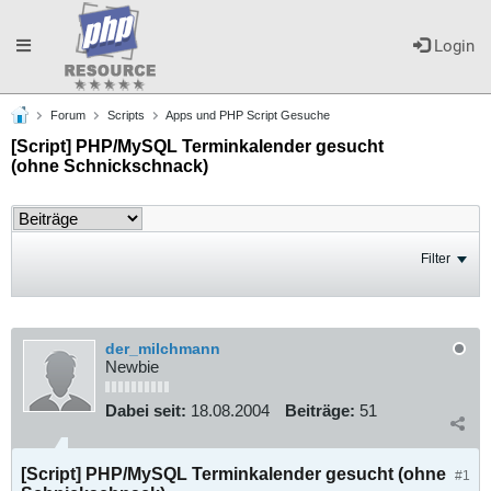
Toggle
Login
Forum
Scripts
Apps und PHP Script Gesuche
navigation
[Script] PHP/MySQL Terminkalender gesucht
(ohne Schnickschnack)
Filter
der_milchmann
Newbie
Dabei seit:
18.08.2004
Beiträge:
51
[Script] PHP/MySQL Terminkalender gesucht (ohne
#1