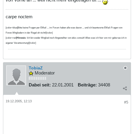
carpe noctem
[color=blue]Bitte keine Fragen per EMail ... im Forum haben alle was davon ... und ich beantworte EMail-Fragen von
Foren-Mitgliedern in der Regel eh nicht![/color]
[color=red]
Hinweis:
Ich bin weder Mitglied noch Angestellter von ebiz-consult! Alles was ich hier von mir gebe tue ich in
eigener Verantwortung![/color]
TobiaZ
Moderator
Dabei seit:
22.01.2001
Beiträge:
34408
19.12.2005, 12:13
#5