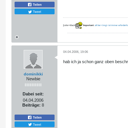
Teilen
Tweet
[color=black]
Important
:
alt bei <img> ist immer erforderli
04.04.2006, 19:06
hab ich ja schon ganz oben beschr
dominikki
Newbie
Dabei seit:
04.04.2006
Beiträge:
8
Teilen
Tweet