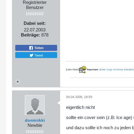
Registrierter
Benutzer
Dabei seit:
22.07.2003
Beiträge:
878
Teilen
Tweet
[color=black]
Important
:
alt bei <img> ist immer erforderli
04.04.2006, 18:59
eigentlich nicht
sollte ein cover sein (z.B: Ice age
dominikki
Newbie
und dazu sollte ich noch zu jeden 