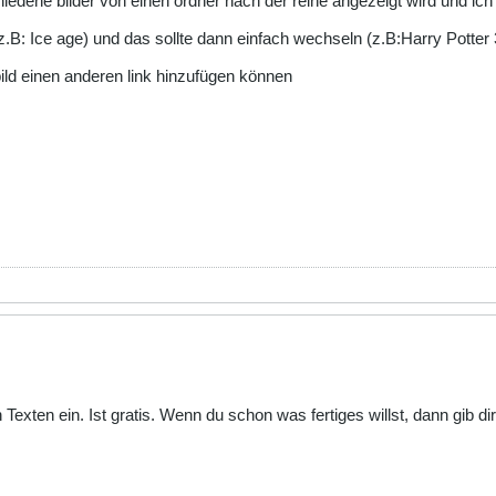
hiedene bilder von einen ordner nach der reihe angezeigt wird und ic
(z.B: Ice age) und das sollte dann einfach wechseln (z.B:Harry Potter
bild einen anderen link hinzufügen können
nen Texten ein. Ist gratis. Wenn du schon was fertiges willst, dann gi