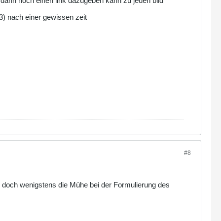
h dann noch einen link dazugeben kann zu jeden bild
 3) nach einer gewissen zeit
#8
b dir doch wenigstens die Mühe bei der Formulierung des