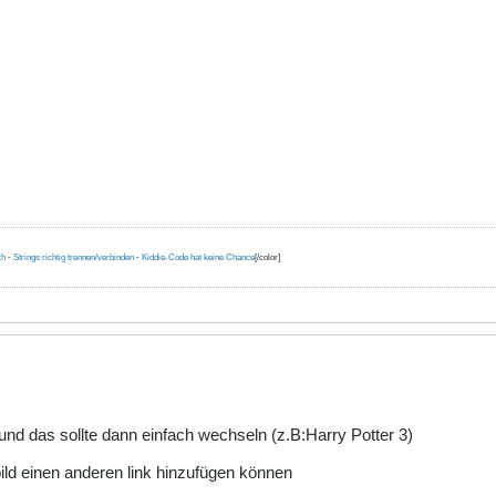
ch
·
Strings richtig trennen/verbinden
·
Kiddie-Code hat keine Chance
[/color]
) und das sollte dann einfach wechseln (z.B:Harry Potter 3)
bild einen anderen link hinzufügen können