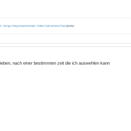
ch
·
Strings richtig trennen/verbinden
·
Kiddie-Code hat keine Chance
[/color]
ieben, nach einer bestimmten zeit die ich auswehlen kann