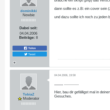
brauche ein skript (php) das versc
dann sollte es z.B: ein cover sein 
dominikki
Newbie
und dazu sollte ich noch zu jeden 
Dabei seit:
04.04.2006
Beiträge:
8
Teilen
Tweet
04.04.2006, 19:58
,,,,,,,,, ...............
Hier, bau dir gefälligst mal in dei
TobiaZ
Gesuches.
Moderator