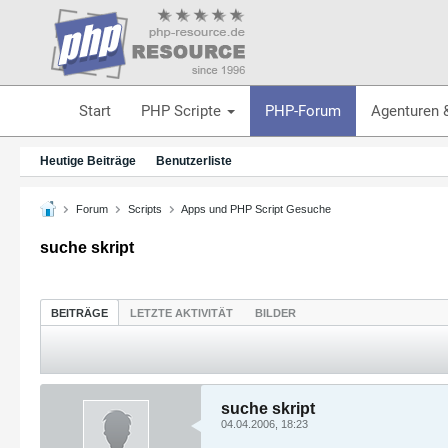
Start
PHP Scripte
PHP-Forum
Agenturen 
Heutige Beiträge
Benutzerliste
Forum
Scripts
Apps und PHP Script Gesuche
suche skript
BEITRÄGE
LETZTE AKTIVITÄT
BILDER
suche skript
04.04.2006, 18:23