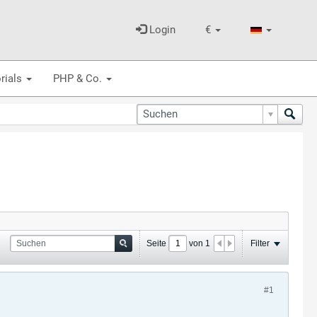
Login
€
rials
PHP & Co.
Seite
von
1
Filter
#1