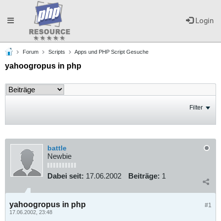
Toggle
Login
Forum
Scripts
Apps und PHP Script Gesuche
navigation
yahoogropus in php
Filter
battle
Newbie
Dabei seit:
17.06.2002
Beiträge:
1
yahoogropus in php
#1
17.06.2002, 23:48