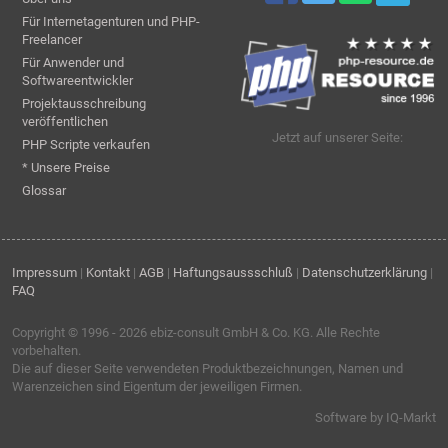
Für Internetagenturen und PHP-
Freelancer
Für Anwender und
Softwareentwickler
Projektausschreibung
veröffentlichen
Jetzt auf unserer Seite:
PHP Scripte verkaufen
* Unsere Preise
Glossar
Impressum
|
Kontakt
|
AGB
|
Haftungsaussschluß
|
Datenschutzerklärung
|
FAQ
Copyright © 1996 - 2026
ebiz-consult GmbH & Co. KG
. Alle Rechte
vorbehalten.
Die auf dieser Seite verwendeten Produktbezeichnungen, Namen und
Warenzeichen sind Eigentum der jeweiligen Firmen.
Software by IQ-Markt