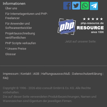
Informationen
Über uns
Für Internetagenturen und PHP-
Freelancer
Für Anwender und
Softwareentwickler
Projektausschreibung
veröffentlichen
Jetzt auf unserer Seite:
PHP Scripte verkaufen
* Unsere Preise
Glossar
Impressum
|
Kontakt
|
AGB
|
Haftungsaussschluß
|
Datenschutzerklärung
|
FAQ
Copyright © 1996 - 2026
ebiz-consult GmbH & Co. KG
. Alle Rechte
vorbehalten.
Die auf dieser Seite verwendeten Produktbezeichnungen, Namen und
Warenzeichen sind Eigentum der jeweiligen Firmen.