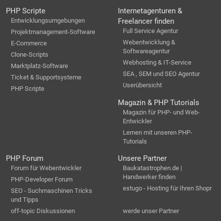
PHP Scripte
Internetagenturen &
Entwicklungsumgebungen
Freelancer finden
Full Service Agentur
Projektmanagement-Software
Webentwicklung &
E-Commerce
Softwareagentur
Clone-Scripts
Webhosting & IT-Service
Marktplatz-Software
SEA , SEM und SEO Agentur
Ticket & Supportsysteme
Userübersicht
PHP Scripte
Magazin & PHP Tutorials
Magazin für PHP- und Web-
Entwickler
Lernen mit unseren PHP-
Tutorials
PHP Forum
Unsere Partner
Forum für Webentwickler
Baukatastrophen.de |
Handwerker finden
PHP-Developer Forum
estugo - Hosting für Ihren Shopr
SEO - Suchmaschinen Tricks
und Tipps
off-topic Diskussionen
werde unser Partner