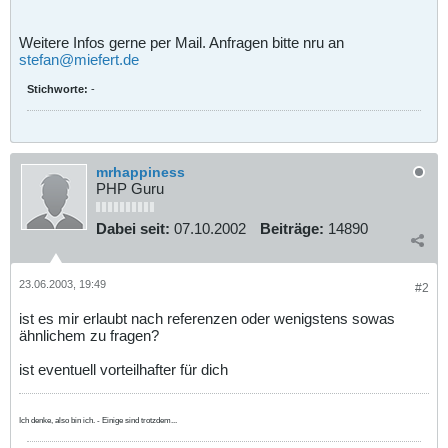
Weitere Infos gerne per Mail. Anfragen bitte nru an
stefan@miefert.de
Stichworte:
-
mrhappiness
PHP Guru
Dabei seit:
07.10.2002
Beiträge:
14890
23.06.2003, 19:49
#2
ist es mir erlaubt nach referenzen oder wenigstens sowas
ähnlichem zu fragen?
ist eventuell vorteilhafter für dich
Ich denke, also bin ich. - Einige sind trotzdem...