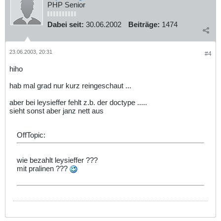
PHP Senior
Dabei seit:
30.06.2002
Beiträge:
1474
23.06.2003, 20:31
#4
hiho
hab mal grad nur kurz reingeschaut ...
aber bei leysieffer fehlt z.b. der doctype .....
sieht sonst aber janz nett aus
OffTopic:
wie bezahlt leysieffer ???
mit pralinen ???