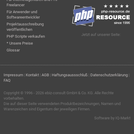
Freelancer
Für Anwender und
Softwareentwickler
Projektausschreibung
veröffentlichen
Jetzt auf unserer Seite:
PHP Scripte verkaufen
* Unsere Preise
Glossar
Impressum
|
Kontakt
|
AGB
|
Haftungsaussschluß
|
Datenschutzerklärung
|
FAQ
Copyright © 1996 - 2026
ebiz-consult GmbH & Co. KG
. Alle Rechte
vorbehalten.
Die auf dieser Seite verwendeten Produktbezeichnungen, Namen und
Warenzeichen sind Eigentum der jeweiligen Firmen.
Software by IQ-Markt