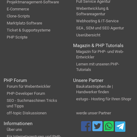
Full Service Agentur
Projektmanagement-Software
Webentwicklung &
E-Commerce
Softwareagentur
Clone-Scripts
Webhosting & IT-Service
Marktplatz-Software
SEA , SEM und SEO Agentur
Ticket & Supportsysteme
Userübersicht
PHP Scripte
Magazin & PHP Tutorials
Magazin für PHP- und Web-
Entwickler
Lernen mit unseren PHP-
Tutorials
PHP Forum
Unsere Partner
Forum für Webentwickler
Baukatastrophen.de |
Handwerker finden
PHP-Developer Forum
estugo - Hosting für Ihren Shopr
SEO - Suchmaschinen Tricks
und Tipps
off-topic Diskussionen
werde unser Partner
Informationen
Über uns
Für Internetagenturen und PHP-