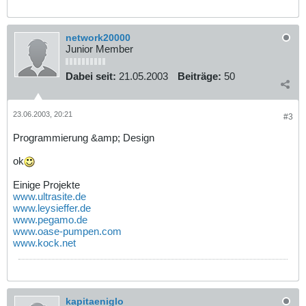
network20000
Junior Member
Dabei seit:
21.05.2003
Beiträge:
50
23.06.2003, 20:21
#3
Programmierung &amp; Design
ok
Einige Projekte
www.ultrasite.de
www.leysieffer.de
www.pegamo.de
www.oase-pumpen.com
www.kock.net
kapitaeniglo