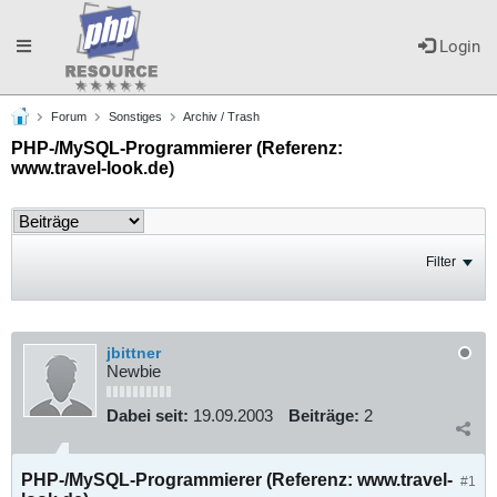
Toggle
Login
Forum
Sonstiges
Archiv / Trash
navigation
PHP-/MySQL-Programmierer (Referenz:
www.travel-look.de)
Filter
jbittner
Newbie
Dabei seit:
19.09.2003
Beiträge:
2
PHP-/MySQL-Programmierer (Referenz: www.travel-
#1