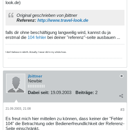
look.de)
Original geschrieben von jbittner
Referenz:
http://www.travel-look.de
falls dir ohne beschäftigung langweilig wird, kannst du ja
erstmal die
104 fehler
bei deiner "referenz"-seite ausbauen ...
I don't believe in rebirth. Actually, I never did in my whole lives.
jbittner
Newbie
Dabei seit:
19.09.2003
Beiträge:
2
21.09.2003, 21:08
#3
Es freut mich hier mitteilen zu können, dass keiner der "Fehler
104" die Betrachtung oder Bedienerfreundlichkeit der Referenz-
Seite einschränkt.