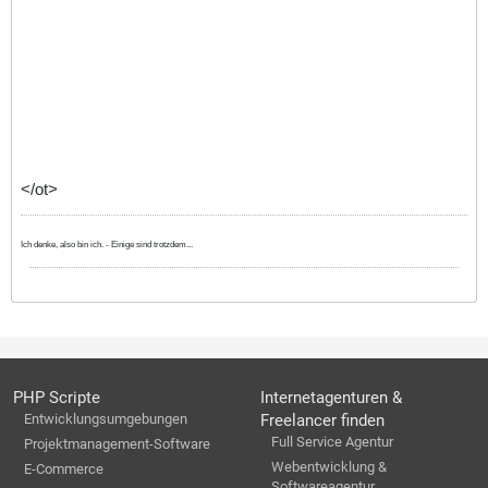
</ot>
Ich denke, also bin ich. - Einige sind trotzdem...
PHP Scripte
Internetagenturen &
Entwicklungsumgebungen
Freelancer finden
Full Service Agentur
Projektmanagement-Software
Webentwicklung &
E-Commerce
Softwareagentur