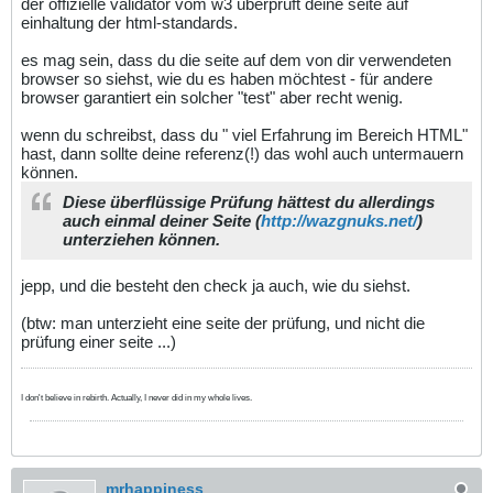
der offizielle validator vom w3 überprüft deine seite auf
einhaltung der html-standards.
es mag sein, dass du die seite auf dem von dir verwendeten
browser so siehst, wie du es haben möchtest - für andere
browser garantiert ein solcher "test" aber recht wenig.
wenn du schreibst, dass du " viel Erfahrung im Bereich HTML"
hast, dann sollte deine referenz(!) das wohl auch untermauern
können.
Diese überflüssige Prüfung hättest du allerdings
auch einmal deiner Seite (
http://wazgnuks.net/
)
unterziehen können.
jepp, und die besteht den check ja auch, wie du siehst.
(btw: man unterzieht eine seite der prüfung, und nicht die
prüfung einer seite ...)
I don't believe in rebirth. Actually, I never did in my whole lives.
mrhappiness