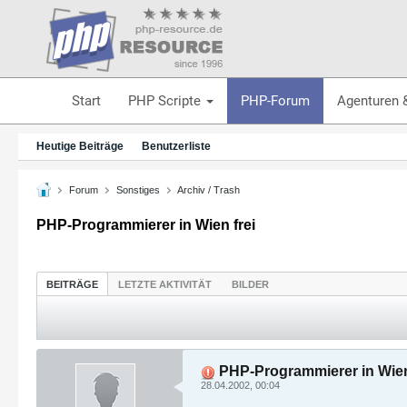
Start
PHP Scripte
PHP-Forum
Agenturen 
Heutige Beiträge
Benutzerliste
Forum
Sonstiges
Archiv / Trash
PHP-Programmierer in Wien frei
BEITRÄGE
LETZTE AKTIVITÄT
BILDER
PHP-Programmierer in Wien
28.04.2002, 00:04