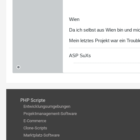
Wien
Da ich selbst aus Wien bin und mi
Mein letztes Projekt war ein Troub
ASP SuXs
PHP Scripte
Entwicklungsumgebungen
Projektmanagement-Software
E-Commerce
Clone-Scripts
Marktplatz-Software