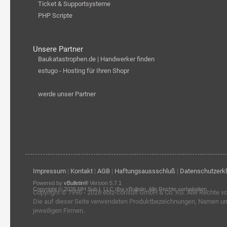
Ticket & Supportsysteme
PHP Scripte
Unsere Partner
Baukatastrophen.de | Handwerker finden
estugo - Hosting für Ihren Shopr
werde unser Partner
Impressum
|
Kontakt
|
AGB
|
Haftungsaussschluß
|
Datenschutzerk
Powered by
vBulletin®
Version 5.7.1
Copyright © 2026 MH Sub I, LLC dba vBulletin. Alle Rechte vorbehalten.
Copyright © 1996 - 2026
ebiz-consult GmbH & Co. KG
. Alle Rechte v
Die auf dieser Seite verwendeten Produktbezeichnungen, Namen u
jeweiligen Firmen.