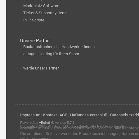
Marktplatz-Software
Ticket & Supportsysteme
PHP Scripte
Unsere Partner
Baukatastrophen.de | Handwerker finden
estugo - Hosting für Ihren Shopr
werde unser Partner
Impressum
|
Kontakt
|
AGB
|
Haftungsaussschluß
|
Datenschutzerk
Powered by
vBulletin®
Version 5.7.1
Copyright © 2026 MH Sub I, LLC dba vBulletin. Alle Rechte vorbehalten.
Copyright © 1996 - 2026
ebiz-consult GmbH & Co. KG
. Alle Rechte v
Die auf dieser Seite verwendeten Produktbezeichnungen, Namen u