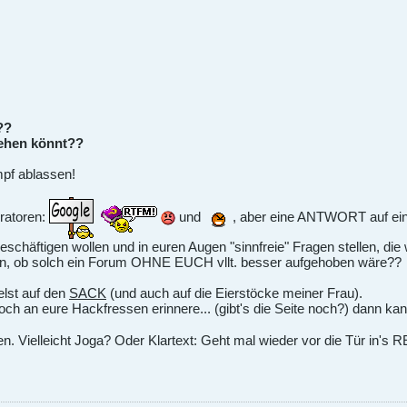
??
gehen könnt??
pf ablassen!
eratoren:
und
, aber eine ANTWORT auf ein 
 beschäftigen wollen und in euren Augen "sinnfreie" Fragen stelle
ellen, ob solch ein Forum OHNE EUCH vllt. besser aufgehoben wäre??
elst auf den
SACK
(und auch auf die Eierstöcke meiner Frau).
noch an eure Hackfressen erinnere... (gibt's die Seite noch?) dann 
iben. Vielleicht Joga? Oder Klartext: Geht mal wieder vor die Tür in'