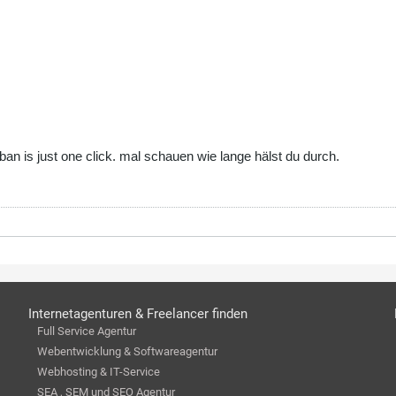
 ban is just one click. mal schauen wie lange hälst du durch.
Internetagenturen & Freelancer finden
Full Service Agentur
Webentwicklung & Softwareagentur
Webhosting & IT-Service
SEA , SEM und SEO Agentur