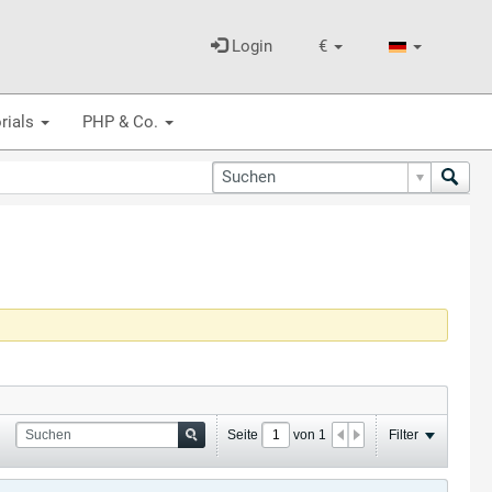
Login
€
rials
PHP & Co.
Seite
von
1
Filter