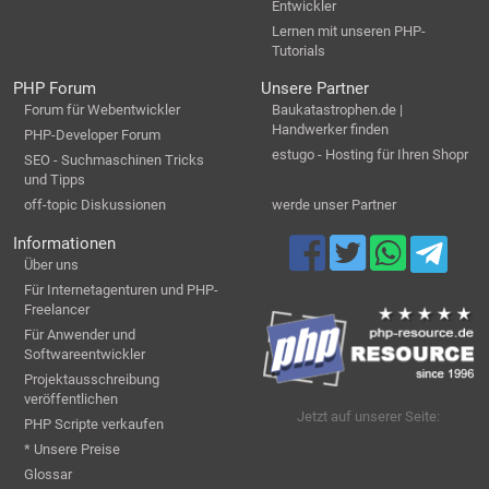
Entwickler
Lernen mit unseren PHP-
Tutorials
PHP Forum
Unsere Partner
Forum für Webentwickler
Baukatastrophen.de |
Handwerker finden
PHP-Developer Forum
estugo - Hosting für Ihren Shopr
SEO - Suchmaschinen Tricks
und Tipps
off-topic Diskussionen
werde unser Partner
Informationen
Über uns
Für Internetagenturen und PHP-
Freelancer
Für Anwender und
Softwareentwickler
Projektausschreibung
veröffentlichen
Jetzt auf unserer Seite:
PHP Scripte verkaufen
* Unsere Preise
Glossar