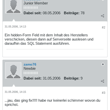
Junior Member
Dabei seit:
08.05.2006
Beiträge:
78
31.05.2006, 14:13
#2
Ein hidden-Form Feld mit dem Inhalt des Herstellers
verschicken, diesen dann auf Serverseite auslesen und
daraufhin das SQL Statement ausführen.
zamo76
Newbie
Dabei seit:
31.05.2006
Beiträge:
9
31.05.2006, 14:15
#3
...jau, das ging fix!!!!! habe nur keinerlei schimmer wovon du
sprichst.