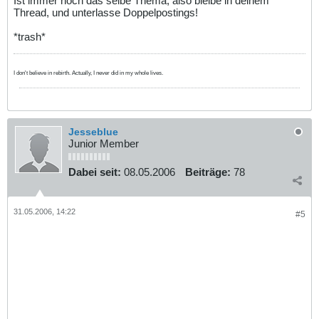
Ist immer noch das selbe Thema, also bleibe in deinem
Thread, und unterlasse Doppelpostings!
*trash*
I don't believe in rebirth. Actually, I never did in my whole lives.
Jesseblue
Junior Member
Dabei seit:
08.05.2006
Beiträge:
78
31.05.2006, 14:22
#5