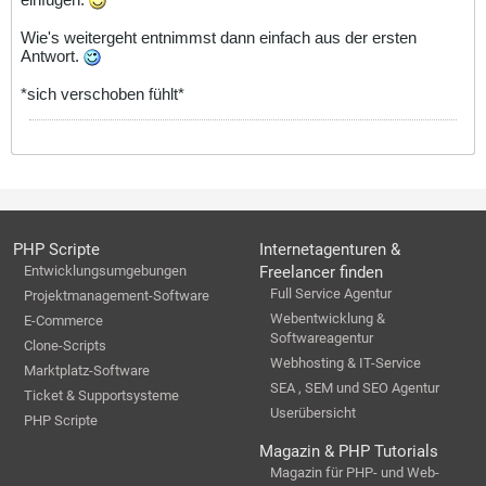
Wie's weitergeht entnimmst dann einfach aus der ersten
Antwort.
*sich verschoben fühlt*
PHP Scripte
Internetagenturen &
Entwicklungsumgebungen
Freelancer finden
Full Service Agentur
Projektmanagement-Software
Webentwicklung &
E-Commerce
Softwareagentur
Clone-Scripts
Webhosting & IT-Service
Marktplatz-Software
SEA , SEM und SEO Agentur
Ticket & Supportsysteme
Userübersicht
PHP Scripte
Magazin & PHP Tutorials
Magazin für PHP- und Web-