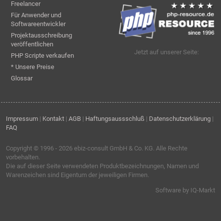
Freelancer
Für Anwender und
Softwareentwickler
Projektausschreibung
veröffentlichen
Jetzt auf unserer Seite:
PHP Scripte verkaufen
* Unsere Preise
Glossar
Impressum
|
Kontakt
|
AGB
|
Haftungsaussschluß
|
Datenschutzerklärung
|
FAQ
Copyright © 1996 - 2026
ebiz-consult GmbH & Co. KG
. Alle Rechte
vorbehalten.
Die auf dieser Seite verwendeten Produktbezeichnungen, Namen und
Warenzeichen sind Eigentum der jeweiligen Firmen.
Software by IQ-Markt