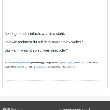
überlege doch einfach, was in x steht.
und wie rechnest du auf dem papier mit x weiter?
das kann ja nicht so schwer sein. oder?
INFO
:
Erst suchen, dann posten!
[color=red] | [/color]MANUAL(s)
:
PHP
|
MySQL
|
HTML/JS/CSS
[color=red] |
[/color]NICE
:
GNOME Do
|
TESTS
:
Gästebuch
[color=red] | [/color]IM
:
Jabber.org
|
PHP Scripte
Internetagenturen &