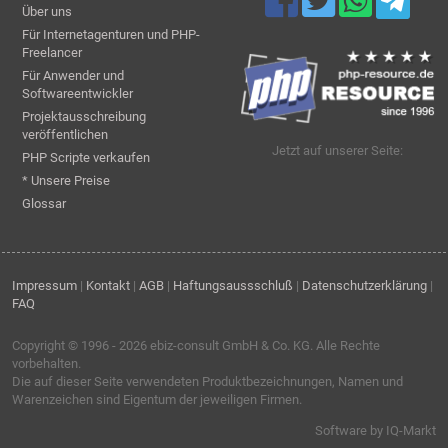
Über uns
Für Internetagenturen und PHP-
Freelancer
Für Anwender und
Softwareentwickler
Projektausschreibung
veröffentlichen
Jetzt auf unserer Seite:
PHP Scripte verkaufen
* Unsere Preise
Glossar
Impressum
|
Kontakt
|
AGB
|
Haftungsaussschluß
|
Datenschutzerklärung
|
FAQ
Copyright © 1996 - 2026
ebiz-consult GmbH & Co. KG
. Alle Rechte
vorbehalten.
Die auf dieser Seite verwendeten Produktbezeichnungen, Namen und
Warenzeichen sind Eigentum der jeweiligen Firmen.
Software by IQ-Markt