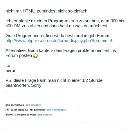
nicht mit HTML. zumindest nicht so einfach.
Ich empfehle dir einen Programmieren zu suchen, dem 300 bis
400 DM zu zahlen und dann hast du was du möchtest.
Gute Programmierer findest du bestimmt im job-Forum :
http://www.php-resource.de/forumdisplay.php?forumid=4
Alternative: Buch kaufen- dein Fragen problemorientiert ins
Forum posten
cu
berni
PS: diese Frage kann man nicht in einer 1/2 Stunde
beantworten. Sorry
php-Entwicklung
|
ebiz-consult.de
PHP-Webhosting für PHP Entwickler
|
ebiz-webhosting.de
die PHP Marktplatz-Software
|
ebiz-trader.de