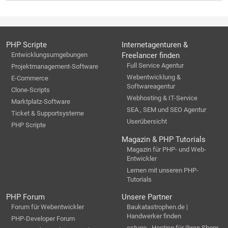
PHP Scripte
Internetagenturen &
Entwicklungsumgebungen
Freelancer finden
Full Service Agentur
Projektmanagement-Software
Webentwicklung &
E-Commerce
Softwareagentur
Clone-Scripts
Webhosting & IT-Service
Marktplatz-Software
SEA , SEM und SEO Agentur
Ticket & Supportsysteme
Userübersicht
PHP Scripte
Magazin & PHP Tutorials
Magazin für PHP- und Web-
Entwickler
Lernen mit unseren PHP-
Tutorials
PHP Forum
Unsere Partner
Forum für Webentwickler
Baukatastrophen.de |
Handwerker finden
PHP-Developer Forum
estugo - Hosting für Ihren Shopr