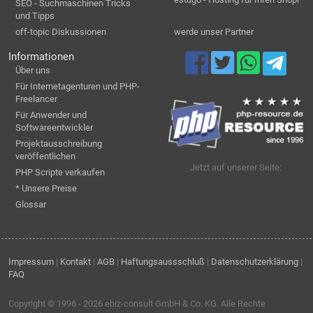
SEO - Suchmaschinen Tricks
und Tipps
off-topic Diskussionen
werde unser Partner
Informationen
Über uns
Für Internetagenturen und PHP-
Freelancer
Für Anwender und
Softwareentwickler
Projektausschreibung
veröffentlichen
Jetzt auf unserer Seite:
PHP Scripte verkaufen
* Unsere Preise
Glossar
Impressum
|
Kontakt
|
AGB
|
Haftungsaussschluß
|
Datenschutzerklärung
|
FAQ
Copyright © 1996 - 2026
ebiz-consult GmbH & Co. KG
. Alle Rechte