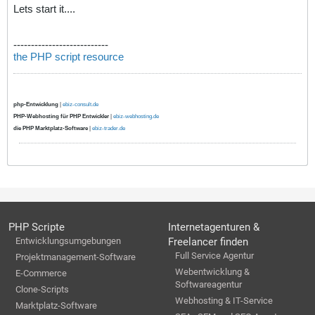
Lets start it....
---------------------------
the PHP script resource
php-Entwicklung
|
ebiz-consult.de
PHP-Webhosting für PHP Entwickler
|
ebiz-webhosting.de
die PHP Marktplatz-Software
|
ebiz-trader.de
PHP Scripte
Internetagenturen &
Entwicklungsumgebungen
Freelancer finden
Full Service Agentur
Projektmanagement-Software
Webentwicklung &
E-Commerce
Softwareagentur
Clone-Scripts
Webhosting & IT-Service
Marktplatz-Software