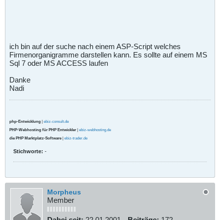
ich bin auf der suche nach einem ASP-Script welches
Firmenorganigramme darstellen kann. Es sollte auf einem MS
Sql 7 oder MS ACCESS laufen
Danke
Nadi
php-Entwicklung
|
ebiz-consult.de
PHP-Webhosting für PHP Entwickler
|
ebiz-webhosting.de
die PHP Marktplatz-Software
|
ebiz-trader.de
Stichworte:
-
Morpheus
Member
Dabei seit:
22.01.2001
Beiträge:
172