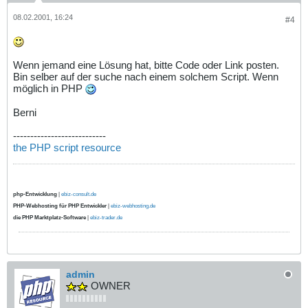
08.02.2001, 16:24
#4
Wenn jemand eine Lösung hat, bitte Code oder Link posten.
Bin selber auf der suche nach einem solchem Script. Wenn
möglich in PHP
Berni
---------------------------
the PHP script resource
php-Entwicklung
|
ebiz-consult.de
PHP-Webhosting für PHP Entwickler
|
ebiz-webhosting.de
die PHP Marktplatz-Software
|
ebiz-trader.de
admin
OWNER