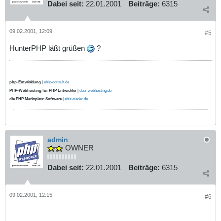
Dabei seit:
22.01.2001
Beiträge:
6315
09.02.2001, 12:09
#5
HunterPHP läßt grüßen
?
php-Entwicklung
|
ebiz-consult.de
PHP-Webhosting für PHP Entwickler
|
ebiz-webhosting.de
die PHP Marktplatz-Software
|
ebiz-trader.de
admin
OWNER
Dabei seit:
22.01.2001
Beiträge:
6315
09.02.2001, 12:15
#6