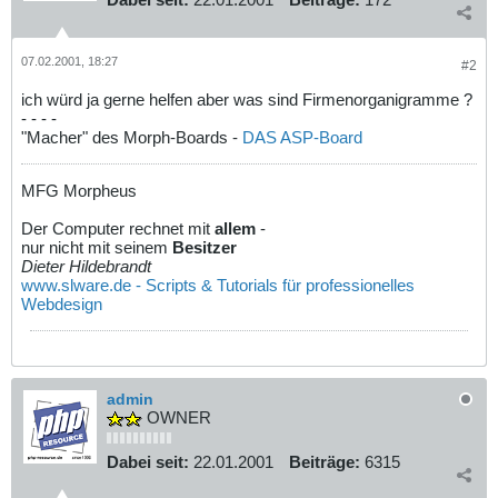
07.02.2001, 18:27
#2
ich würd ja gerne helfen aber was sind Firmenorganigramme ?
- - - -
"Macher" des Morph-Boards -
DAS ASP-Board
MFG Morpheus
Der Computer rechnet mit
allem
-
nur nicht mit seinem
Besitzer
Dieter Hildebrandt
www.slware.de - Scripts & Tutorials für professionelles
Webdesign
admin
OWNER
Dabei seit:
22.01.2001
Beiträge:
6315