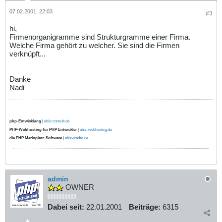
07.02.2001, 22:03
#3
hi,
Firmenorganigramme sind Strukturgramme einer Firma.
Welche Firma gehört zu welcher. Sie sind die Firmen
verknüpft...
Danke
Nadi
php-Entwicklung
|
ebiz-consult.de
PHP-Webhosting für PHP Entwickler
|
ebiz-webhosting.de
die PHP Marktplatz-Software
|
ebiz-trader.de
admin
OWNER
Dabei seit:
22.01.2001
Beiträge:
6315