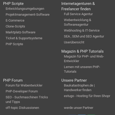
PHP Scripte
Internetagenturen &
Entwicklungsumgebungen
Freelancer finden
Full Service Agentur
Projektmanagement-Software
Webentwicklung &
E-Commerce
Softwareagentur
Clone-Scripts
Webhosting & IT-Service
Marktplatz-Software
SEA , SEM und SEO Agentur
Ticket & Supportsysteme
Userübersicht
PHP Scripte
Magazin & PHP Tutorials
Magazin für PHP- und Web-
Entwickler
Lernen mit unseren PHP-
Tutorials
PHP Forum
Unsere Partner
Forum für Webentwickler
Baukatastrophen.de |
Handwerker finden
PHP-Developer Forum
estugo - Hosting für Ihren Shopr
SEO - Suchmaschinen Tricks
und Tipps
off-topic Diskussionen
werde unser Partner