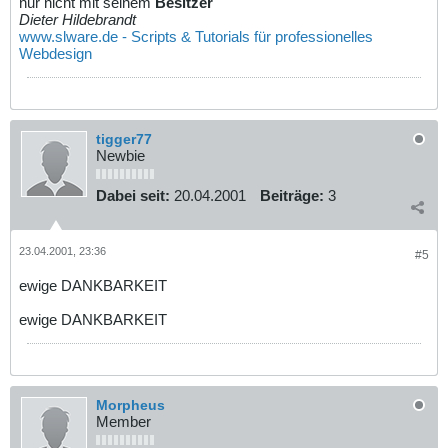
nur nicht mit seinem
Besitzer
Dieter Hildebrandt
www.slware.de - Scripts & Tutorials für professionelles
Webdesign
tigger77
Newbie
Dabei seit:
20.04.2001
Beiträge:
3
23.04.2001, 23:36
#5
ewige DANKBARKEIT
ewige DANKBARKEIT
Morpheus
Member