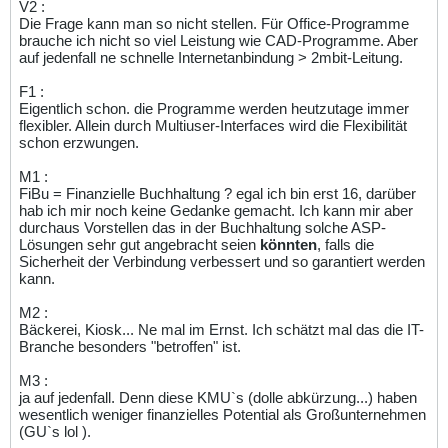
V2 :
Die Frage kann man so nicht stellen. Für Office-Programme
brauche ich nicht so viel Leistung wie CAD-Programme. Aber
auf jedenfall ne schnelle Internetanbindung > 2mbit-Leitung.
F1 :
Eigentlich schon. die Programme werden heutzutage immer
flexibler. Allein durch Multiuser-Interfaces wird die Flexibilität
schon erzwungen.
M1 :
FiBu = Finanzielle Buchhaltung ? egal ich bin erst 16, darüber
hab ich mir noch keine Gedanke gemacht. Ich kann mir aber
durchaus Vorstellen das in der Buchhaltung solche ASP-
Lösungen sehr gut angebracht seien
könnten
, falls die
Sicherheit der Verbindung verbessert und so garantiert werden
kann.
M2 :
Bäckerei, Kiosk... Ne mal im Ernst. Ich schätzt mal das die IT-
Branche besonders "betroffen" ist.
M3 :
ja auf jedenfall. Denn diese KMU`s (dolle abkürzung...) haben
wesentlich weniger finanzielles Potential als Großunternehmen
(GU`s lol ).