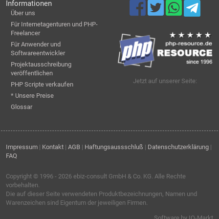
Informationen
Über uns
Für Internetagenturen und PHP-
Freelancer
Für Anwender und
Softwareentwickler
Projektausschreibung
veröffentlichen
Jetzt auf unserer Seite:
PHP Scripte verkaufen
* Unsere Preise
Glossar
Impressum
|
Kontakt
|
AGB
|
Haftungsaussschluß
|
Datenschutzerklärung
|
FAQ
Copyright © 1996 - 2026
ebiz-consult GmbH & Co. KG
. Alle Rechte
vorbehalten.
Die auf dieser Seite verwendeten Produktbezeichnungen, Namen und
Warenzeichen sind Eigentum der jeweiligen Firmen.
Software by IQ-Markt