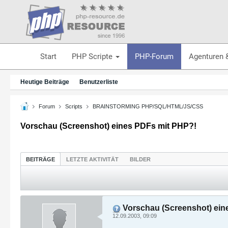
Start
PHP Scripte
PHP-Forum
Agenturen 
Heutige Beiträge
Benutzerliste
Forum
Scripts
BRAINSTORMING PHP/SQL/HTML/JS/CSS
Vorschau (Screenshot) eines PDFs mit PHP?!
BEITRÄGE
LETZTE AKTIVITÄT
BILDER
Vorschau (Screenshot) ein
12.09.2003, 09:09