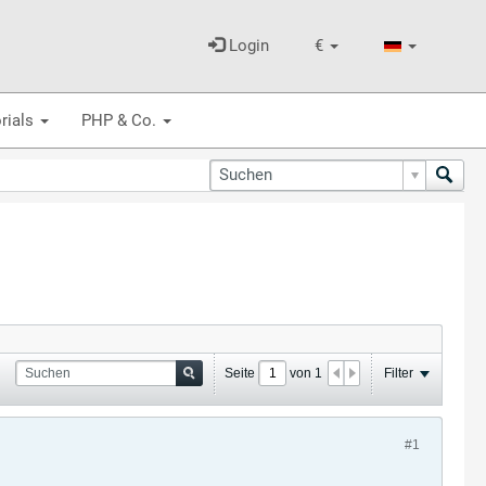
Login
€
rials
PHP & Co.
Seite
von
1
Filter
#1