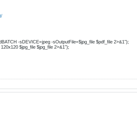
t/
BATCH -sDEVICE=jpeg -sOutputFile=$jpg_file $pdf_file 2>&1");
 120x120 $jpg_file $jpg_file 2>&1");