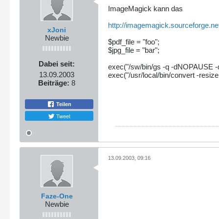
ImageMagick kann das
http://imagemagick.sourceforge.ne
xJoni
Newbie
$pdf_file = "foo";
$jpg_file = "bar";
Dabei seit:
exec("/sw/bin/gs -q -dNOPAUSE -d
13.09.2003
exec("/usr/local/bin/convert -resize
Beiträge:
8
Teilen
Tweet
13.09.2003, 09:16
Faze-One
Newbie