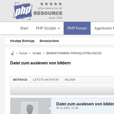
Start
PHP Scripte
PHP-Forum
Agenturen 
Heutige Beiträge
Benutzerliste
Forum
Scripts
BRAINSTORMING PHP/SQL/HTML/JS/CSS
Datei zum auslesen von bildern
BEITRÄGE
LETZTE AKTIVITÄT
BILDER
Datei zum auslesen von bilde
09.11.2003, 12:49