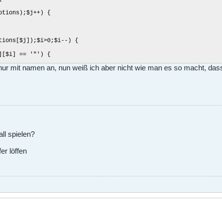
ions);$j++) {
s[$j]);$i>0;$i--) {
] == '"') {
 nur mit namen an, nun weiß ich aber nicht wie man es so macht, dass er
bstr($descriptions[$j], $i-strlen($descriptions[$j])+2
ion."=i", $file))
l spielen?
:]]+)(.*)"=i', $descriptions[$j], $regs))
er löffen
=', '', $regs[0]);
) {