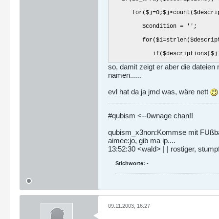
for($j=0;$j<count($descript
$condition = '';
for($i=strlen($description
if($descriptions[$j][$i
so, damit zeigt er aber die dateien
$condition = strtolower(su
namen......
break;
evl hat da ja jmd was, wäre nett
}
}
#qubism <--0wnage chan!!
if(preg_match("=".$condit
qubism_x3non:Kommse mit FUßbal
aimee:jo, gib ma ip....
if(preg_match('="([[:alnum
13:52:30 <wald> | | rostiger, stumpf
return preg_replace('="
Stichworte:
-
}
}
}
09.11.2003, 16:27
function getFileImage($filename