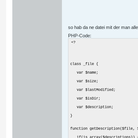
so hab da ne datei mit der man all
PHP-Code:
<?
class _file {
var $name;
var $size;
var $lastModified;
var $isDir;
var $description;
}
function getDescription($file, 
if(is_array($descriptions)) 