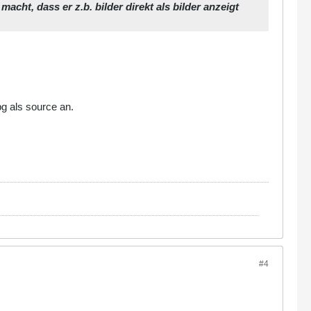
acht, dass er z.b. bilder direkt als bilder anzeigt
== '.jpg') {
n == '.css') {
pg als source an.
== '.gz') {
= '.mpeg' || $extension == '.divx') {
#4