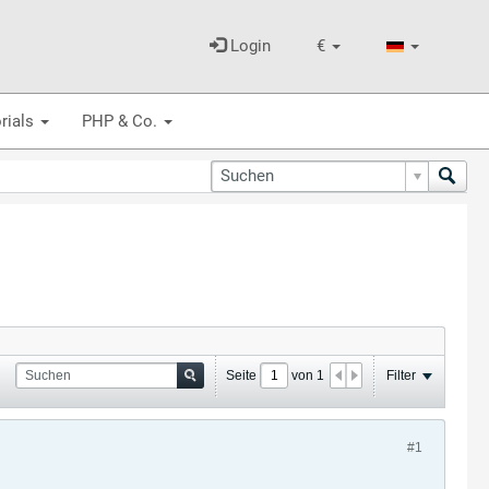
Login
€
rials
PHP & Co.
Seite
von
1
Filter
#1