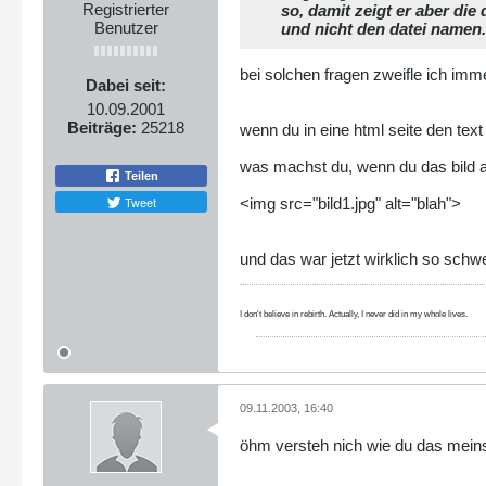
Registrierter
so, damit zeigt er aber die
Benutzer
und nicht den datei namen...
return '/.icons/dir.gif';
} elseif($extension == '.gif' 
bei solchen fragen zweifle ich imme
Dabei seit:
$ALTTAG = '[IMG]';
10.09.2001
return '/.icons/image2.gi
Beiträge:
25218
wenn du in eine html seite den text 
} else if($extension == '.txt'
was machst du, wenn du das bild an
Teilen
$ALTTAG = '[TXT]';
Tweet
<img src="bild1.jpg" alt="blah">
return '/.icons/text.gif'
} elseif($extension == '.zip' 
und das war jetzt wirklich so schw
$ALTTAG = '[ ]';
return '/.icons/compressed
I don't believe in rebirth. Actually, I never did in my whole lives.
} elseif($extension == '.avi' 
$ALTTAG = '[VID]';
return '/.icons/movie.gif
09.11.2003, 16:40
} elseif($extension == '.wav' 
öhm versteh nich wie du das meinst.
$ALTTAG = '[SND]';
return '/.icons/sound2.gi