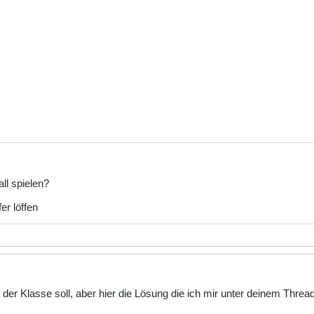
') {
f';
f';
l spielen?
er löffen
) . '..&gt;';
der Klasse soll, aber hier die Lösung die ich mir unter deinem Threadti