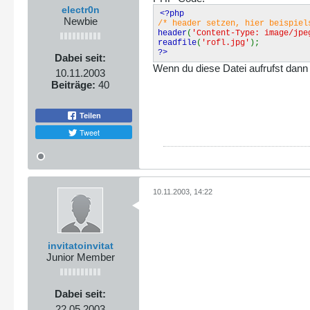
}
electr0n
<?php
Newbie
/* header setzen, hier beispiel
header
(
'Content-Type: image/jpe
function spaces($file, $n) {
readfile
(
'rofl.jpg'
);
?>
$retvar = '';
Dabei seit:
Wenn du diese Datei aufrufst dann w
10.11.2003
if(strlen($file) >= $n-1)
Beiträge:
40
return ' ';
else {
Teilen
Tweet
for($i=0;$i<($n-strlen($fi
$retval .= ' ';
return $retval;
10.11.2003, 14:22
}
}
invitatoinvitat
function _filesize($size) {
Junior Member
if($size >= 1024) {
$retval = round($size/1024
Dabei seit:
22.05.2003
if(strlen($retval) > 3) $ret