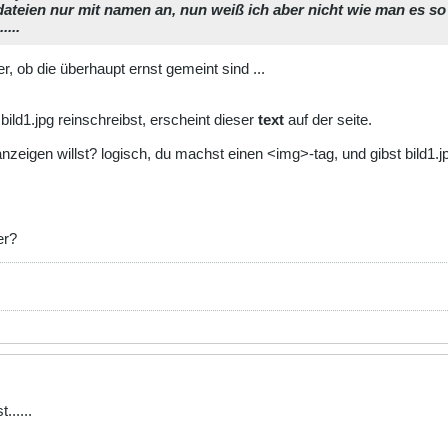
 dateien nur mit namen an, nun weiß ich aber nicht wie man es so m
...
|| $extension == '.png' || $extension == '.bmp' || $extension 
r, ob die überhaupt ernst gemeint sind ...
f';
bild1.jpg reinschreibst, erscheint dieser
text
auf der seite.
 || $extension == '.htm' || $extension == '.html' || $extensio
zeigen willst? logisch, du machst einen <img>-tag, und gibst bild1.j
;
|| $extension == '.rar' || $extension == '.ace' || $extension 
er?
.gif';
|| $extension == '.mov' || $extension == '.mpg' || $extension =
';
|| $extension == '.mp3' || $extension == '.snd') {
.....
f';