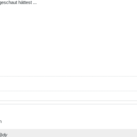
eschaut hättest ...
nsions,
ns shipped with
 /Apache/icons-folder
chines?
;$i--) {
{
str($filename, $i-strlen($filename)));
n
h@dy