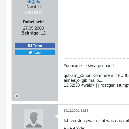
sh@dy
Newbie
} elseif($extension == '.exe
$ALTTAG = '[ ]';
Dabei seit:
return '/.icons/binary.gi
27.09.2003
} else {
Beiträge:
12
$ALTTAG = '[ ]';
Teilen
return '/.icons/unknown.gi
Tweet
}
}
#qubism <--0wnage chan!!
qubism_x3non:Kommse mit FUßbal
function shorten($file) {
aimee:jo, gib ma ip....
if(strlen($file) > 23) {
13:52:30 <wald> | | rostiger, stumpf
$retval = substr($file,0,20
return $retval;
} else {
10.11.2003, 13:55
return $file;
Ich versteh zwar nicht was das mit 
}
PHP-Code: