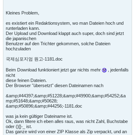
Kleines Problem,
es existiert ein Redaktionsystem, wo man Dateien hoch und
runterladen kann.
Der Upload und Download klappt auch super, doch sind jetzt
die japanischen
Benutzer auf den Trichter gekommen, solche Dateien
hochzuladen
국제심포지엄 원고-1181.doc
Beim Download funktioniert jetzt gar nichts mehr
, jedenfalls
nicht
diese feinen Dateien.
Der Browser "übersetzt" diesen Dateinamen nach
&amp;#44397;&amp;#51228;&amp;#49900;&amp;#54252;&a
mp;#51648;&amp;#50628;
&amp;#50896;&amp;#44256;-1181.doc
was ja kein gültiger Dateiname ist.
Ok, dann filtere ich eben alles raus, was nicht Zahl, Buchstabe
oder ()[]-_ ist.
Das ganze wird von einer ZIP Klasse als Zip verpackt, und an