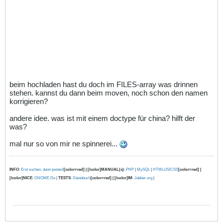
beim hochladen hast du doch im FILES-array was drinnen
stehen. kannst du dann beim moven, noch schon den namen
korrigieren?
andere idee. was ist mit einem doctype für china? hilft der
was?
mal nur so von mir ne spinnerei...
INFO
:
Erst suchen, dann posten!
[color=red] | [/color]MANUAL(s)
:
PHP
|
MySQL
|
HTML/JS/CSS
[color=red] |
[/color]NICE
:
GNOME Do
|
TESTS
:
Gästebuch
[color=red] | [/color]IM
:
Jabber.org
|