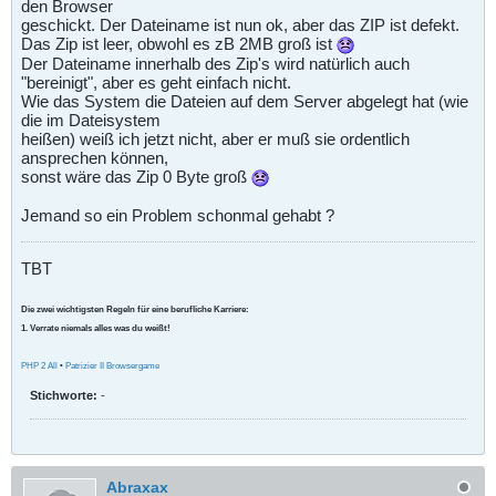
den Browser
geschickt. Der Dateiname ist nun ok, aber das ZIP ist defekt.
Das Zip ist leer, obwohl es zB 2MB groß ist
Der Dateiname innerhalb des Zip's wird natürlich auch
"bereinigt", aber es geht einfach nicht.
Wie das System die Dateien auf dem Server abgelegt hat (wie
die im Dateisystem
heißen) weiß ich jetzt nicht, aber er muß sie ordentlich
ansprechen können,
sonst wäre das Zip 0 Byte groß
Jemand so ein Problem schonmal gehabt ?
TBT
Die zwei wichtigsten Regeln für eine berufliche Karriere:
1. Verrate niemals alles was du weißt!
PHP 2 All
•
Patrizier II Browsergame
Stichworte:
-
Abraxax