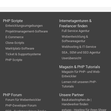
PHP Scripte
Internetagenturen &
Entwicklungsumgebungen
Freelancer finden
Full Service Agentur
Projektmanagement-Software
Webentwicklung &
E-Commerce
Softwareagentur
Clone-Scripts
Webhosting & IT-Service
Marktplatz-Software
SEA , SEM und SEO Agentur
Ticket & Supportsysteme
Userübersicht
PHP Scripte
Magazin & PHP Tutorials
Magazin für PHP- und Web-
Entwickler
Lernen mit unseren PHP-
Tutorials
PHP Forum
Unsere Partner
Forum für Webentwickler
Baukatastrophen.de |
Handwerker finden
PHP-Developer Forum
estugo - Hosting für Ihren Shopr