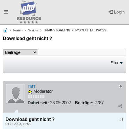
Toggle
Login
Forum
Scripts
BRAINSTORMING PHP/SQL/HTML/JS/CSS
navigation
Download geht nicht ?
Filter
TBT
Moderator
Dabei seit:
23.09.2002
Beiträge:
2787
Download geht nicht ?
#1
04.12.2003, 19:53