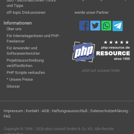
SEO - Suchmaschinen Tricks
und Tipps
off-topic Diskussionen
werde unser Partner
Informationen
Über uns
Für Internetagenturen und PHP-
Freelancer
Für Anwender und
Softwareentwickler
Projektausschreibung
veröffentlichen
Jetzt auf unserer Seite:
PHP Scripte verkaufen
* Unsere Preise
Glossar
Impressum
|
Kontakt
|
AGB
|
Haftungsaussschluß
|
Datenschutzerklärung
|
FAQ
Copyright © 1996 - 2026
ebiz-consult GmbH & Co. KG
. Alle Rechte