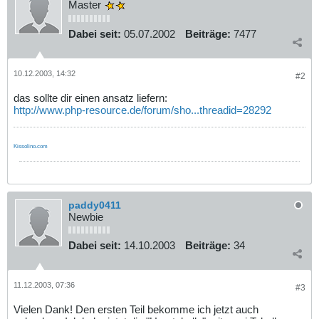
Master
Dabei seit:
05.07.2002
Beiträge:
7477
10.12.2003, 14:32
#2
das sollte dir einen ansatz liefern:
http://www.php-resource.de/forum/sho...threadid=28292
Kissolino.com
paddy0411
Newbie
Dabei seit:
14.10.2003
Beiträge:
34
11.12.2003, 07:36
#3
Vielen Dank! Den ersten Teil bekomme ich jetzt auch