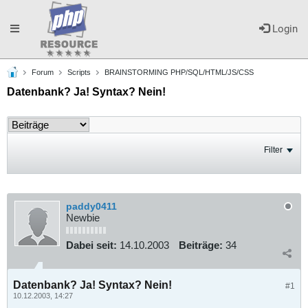
Toggle
Login
Forum
Scripts
BRAINSTORMING PHP/SQL/HTML/JS/CSS
navigation
Datenbank? Ja! Syntax? Nein!
Filter
paddy0411
Newbie
Dabei seit:
14.10.2003
Beiträge:
34
Datenbank? Ja! Syntax? Nein!
#1
10.12.2003, 14:27