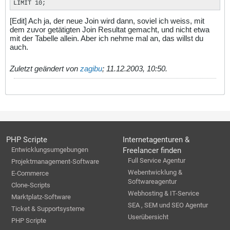
LIMIT 10;
[Edit] Ach ja, der neue Join wird dann, soviel ich weiss, mit
dem zuvor getätigten Join Resultat gemacht, und nicht etwa
mit der Tabelle allein. Aber ich nehme mal an, das willst du
auch.
Zuletzt geändert von
zagibu
;
11.12.2003, 10:50
.
PHP Scripte
Internetagenturen &
Entwicklungsumgebungen
Freelancer finden
Full Service Agentur
Projektmanagement-Software
Webentwicklung &
E-Commerce
Softwareagentur
Clone-Scripts
Webhosting & IT-Service
Marktplatz-Software
SEA , SEM und SEO Agentur
Ticket & Supportsysteme
Userübersicht
PHP Scripte