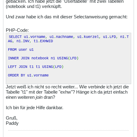
gebacken. Ich habe jetzt die "Usertabelle" mit zwei Tabellen
(notebook und t1) verknüpft.
Und zwar habe ich das mit dieser Selectanweisung gemacht:
PHP-Code:
SELECT u1
.
vorname
,
u1
.
nachname
,
u1
.
kuerzel
,
u1
.
LFD
,
n1
.
T
AG
,
n1
.
INV
,
t1
.
EXHWID
FROM user u1
INNER JOIN notebook n1 USING
(
LFD
)
LEFT JOIN t1 t1 USING
(
LFD
)
ORDER BY u1
.
vorname
Jetzt weiß ich nicht so recht weiter... Wie verbinde ich jetzt die
Tabelle "t1" mit der Tabelle "exhw"? Hänge ich da jetzt einfach
einen weiteren
join
dran?
Ich bin für jede Hilfe dankbar.
Gruß,
Paddy