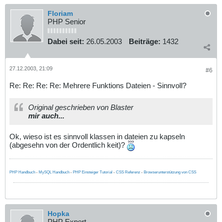
Floriam
PHP Senior
Dabei seit:
26.05.2003
Beiträge:
1432
27.12.2003, 21:09
#6
Re: Re: Re: Re: Mehrere Funktions Dateien - Sinnvoll?
Original geschrieben von Blaster
mir auch...
Ok, wieso ist es sinnvoll klassen in dateien zu kapseln
(abgesehn von der Ordentlich keit)?
PHP Handbuch
-
MySQL Handbuch
-
PHP Einsteiger Tutorial
-
CSS Referenz
-
Browserunterstützung von CSS
Hopka
PHP Expert