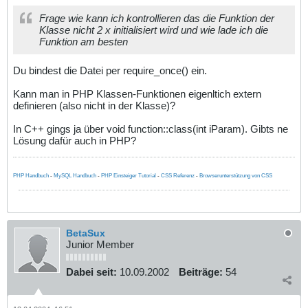
Frage wie kann ich kontrollieren das die Funktion der
Klasse nicht 2 x initialisiert wird und wie lade ich die
Funktion am besten
Du bindest die Datei per require_once() ein.
Kann man in PHP Klassen-Funktionen eigenltich extern
definieren (also nicht in der Klasse)?
In C++ gings ja über void function::class(int iParam). Gibts ne
Lösung dafür auch in PHP?
PHP Handbuch
-
MySQL Handbuch
-
PHP Einsteiger Tutorial
-
CSS Referenz
-
Browserunterstützung von CSS
BetaSux
Junior Member
Dabei seit:
10.09.2002
Beiträge:
54