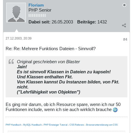
Floriam
PHP Senior
Dabei seit:
26.05.2003
Beiträge:
1432
27.12.2003, 20:39
#4
Re: Re: Mehrere Funktions Dateien - Sinnvoll?
Original geschrieben von Blaster
Jain!
Es ist sinnvoll Klassen in Dateien zu kapseln!
Und Klassen enthalten Fkt.
Von Klassen kannst Du Instanzen bilden, von Fkt.
nicht.
("Lehrfähigkeit von Objekten")
Es ging mir darum, ob ich Resource spare, wenn ich nur 50
Funktionen include, wenn ich sie auch wirklich brauche
PHP Handbuch
-
MySQL Handbuch
-
PHP Einsteiger Tutorial
-
CSS Referenz
-
Browserunterstützung von CSS