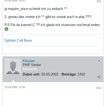
13.04.2004, 16:51
#11
ja require_once scheint mir zu einfach ^^
2. genau das meine ich ^^ gibt es sowat auch in php ???
P.S Flo du kannst C ?? ich glaub mir muessen nochmal reden
Splinter Cell Base
Floriam
PHP Senior
Dabei seit:
26.05.2003
Beiträge:
1432
13.04.2004, 17:49
#12