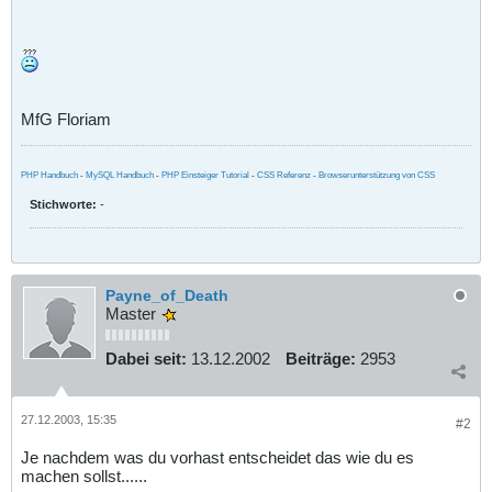
MfG Floriam
PHP Handbuch
-
MySQL Handbuch
-
PHP Einsteiger Tutorial
-
CSS Referenz
-
Browserunterstützung von CSS
Stichworte:
-
Payne_of_Death
Master
Dabei seit:
13.12.2002
Beiträge:
2953
27.12.2003, 15:35
#2
Je nachdem was du vorhast entscheidet das wie du es
machen sollst......