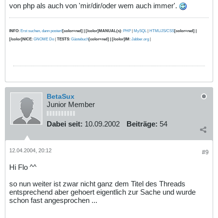
von php als auch von 'mir/dir/oder wem auch immer'.
INFO
:
Erst suchen, dann posten!
[color=red] | [/color]MANUAL(s)
:
PHP
|
MySQL
|
HTML/JS/CSS
[color=red] |
[/color]NICE
:
GNOME Do
|
TESTS
:
Gästebuch
[color=red] | [/color]IM
:
Jabber.org
|
BetaSux
Junior Member
Dabei seit:
10.09.2002
Beiträge:
54
12.04.2004, 20:12
#9
Hi Flo ^^
so nun weiter ist zwar nicht ganz dem Titel des Threads
entsprechend aber gehoert eigentlich zur Sache und wurde
schon fast angesprochen ...