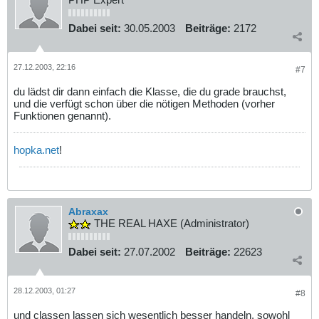
Dabei seit:
30.05.2003
Beiträge:
2172
27.12.2003, 22:16
#7
du lädst dir dann einfach die Klasse, die du grade brauchst,
und die verfügt schon über die nötigen Methoden (vorher
Funktionen genannt).
hopka.net
!
Abraxax
THE REAL HAXE (Administrator)
Dabei seit:
27.07.2002
Beiträge:
22623
28.12.2003, 01:27
#8
und classen lassen sich wesentlich besser handeln. sowohl