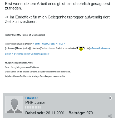
Erst wenn letztere Arbeit erledigt ist bin ich ehrlich gesagt erst
zufrieden.
-> Im Endeffekt für mich Gelegenheitsprogger aufwendig dort
Zeit zu investieren.....
[color=blue]MfG Payne_of_Death[/color]
[color=red]
Manual(s):[/color]
<-| PHP
| MySQL |
SELFHTML |->
[color=red]Merke:[/color]
[color=blue]Du brauchst das Rad nicht neu erfinden !
[/color]
<-ForumSuche rettet
Leben-> ||
<-Schau in den Codeschnippsels->
Murphy`s Importanst LAWS
Jede Lösung bringt nur neue Probleme
Das Fluchen ist die einzige Sprache, die jeder Programmierer beherrscht.
In jedem kleinen Problem steckt ein großes, das gern raus moechte.
Blaster
PHP Junior
Dabei seit:
26.11.2001
Beiträge:
970