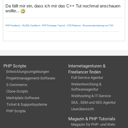
Da fällt mir ein, dass ich mir das C++ Tut nochmal anschauen
wollte...
PHP Handbuch
-
MySQL Handbuch
-
PHP Einsteiger Tutorial
-
CSS Referenz
-
Browserunterstützung von CSS
PHP Scripte
Internetagenturen &
Entwicklungsumgebungen
Freelancer finden
Full Service Agentur
Projektmanagement-Software
Webentwicklung &
E-Commerce
Softwareagentur
Clone-Scripts
Webhosting & IT-Service
Marktplatz-Software
SEA , SEM und SEO Agentur
Ticket & Supportsysteme
Userübersicht
PHP Scripte
Magazin & PHP Tutorials
Magazin für PHP- und Web-