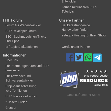
Entwickler
Lernen mit unseren PHP-
Tutorials
PHP Forum
Unsere Partner
Forum für Webentwickler
Baukatastrophen.de |
Handwerker finden
PHP-Developer Forum
estugo - Hosting für Ihren Shopr
SEO - Suchmaschinen Tricks
und Tipps
off-topic Diskussionen
werde unser Partner
Informationen
Über uns
Für Internetagenturen und PHP-
Freelancer
Für Anwender und
Softwareentwickler
Projektausschreibung
veröffentlichen
Jetzt auf unserer Seite:
PHP Scripte verkaufen
* Unsere Preise
Glossar