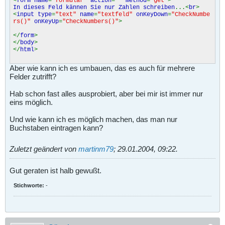
<
form name
=
"formular"
action
=
""
method
=
"get"
>
In dieses Feld kännen Sie nur Zahlen schreiben
...<
br
>
<
input type
=
"text"
name
=
"textfeld"
onKeyDown
=
"CheckNumbe
rs()"
onKeyUp
=
"CheckNumbers()"
>
</
form
>
</
body
>
</
html
>
Aber wie kann ich es umbauen, das es auch für mehrere
Felder zutrifft?
Hab schon fast alles ausprobiert, aber bei mir ist immer nur
eins möglich.
Und wie kann ich es möglich machen, das man nur
Buchstaben eintragen kann?
Zuletzt geändert von
martinm79
;
29.01.2004, 09:22
.
Gut geraten ist halb gewußt.
Stichworte:
-