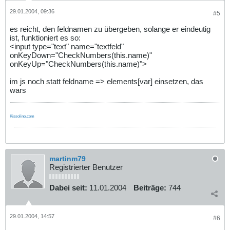
29.01.2004, 09:36
#5
es reicht, den feldnamen zu übergeben, solange er eindeutig
ist, funktioniert es so:
<input type="text" name="textfeld"
onKeyDown="CheckNumbers(this.name)"
onKeyUp="CheckNumbers(this.name)">
im js noch statt feldname => elements[var] einsetzen, das
wars
Kissolino.com
martinm79
Registrierter Benutzer
Dabei seit:
11.01.2004
Beiträge:
744
29.01.2004, 14:57
#6