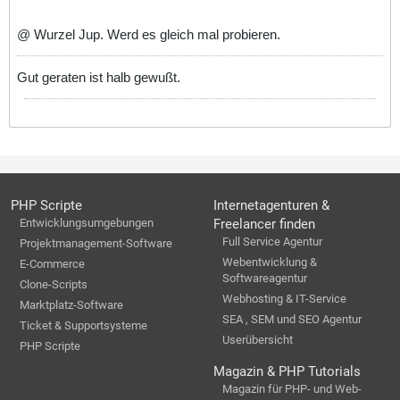
@ Wurzel Jup. Werd es gleich mal probieren.
Gut geraten ist halb gewußt.
PHP Scripte
Internetagenturen &
Entwicklungsumgebungen
Freelancer finden
Full Service Agentur
Projektmanagement-Software
Webentwicklung &
E-Commerce
Softwareagentur
Clone-Scripts
Webhosting & IT-Service
Marktplatz-Software
SEA , SEM und SEO Agentur
Ticket & Supportsysteme
Userübersicht
PHP Scripte
Magazin & PHP Tutorials
Magazin für PHP- und Web-