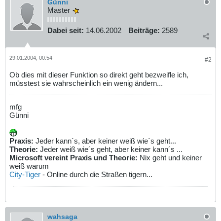
Günni
Master
Dabei seit:
14.06.2002
Beiträge:
2589
29.01.2004, 00:54
#2
Ob dies mit dieser Funktion so direkt geht bezweifle ich,
müsstest sie wahrscheinlich ein wenig ändern...
mfg
Günni
Praxis:
Jeder kann´s, aber keiner weiß wie´s geht...
Theorie:
Jeder weiß wie´s geht, aber keiner kann´s ...
Microsoft vereint Praxis und Theorie:
Nix geht und keiner
weiß warum
City-Tiger
- Online durch die Straßen tigern...
wahsaga