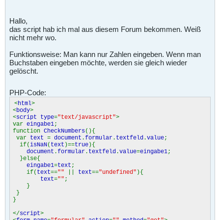
Hallo,
das script hab ich mal aus diesem Forum bekommen. Weiß
nicht mehr wo.
Funktionsweise: Man kann nur Zahlen eingeben. Wenn man
Buchstaben eingeben möchte, werden sie gleich wieder
gelöscht.
PHP-Code:
<
html
>
<
body
>
<
script type
=
"text/javascript"
>
var
eingabe1
;
function
CheckNumbers
(){
var
text
=
document
.
formular
.
textfeld
.
value
;
if(
isNaN
(
text
)==
true
){
document
.
formular
.
textfeld
.
value
=
eingabe1
;
}else{
eingabe1
=
text
;
if(
text
==
""
||
text
==
"undefined"
){
text
=
""
;
}
}
}
</
script
>