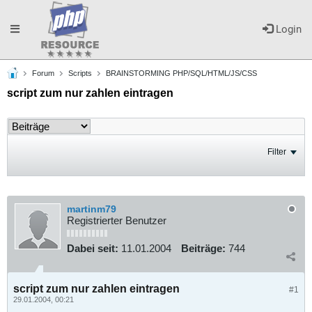
Toggle
Login
Forum
Scripts
BRAINSTORMING PHP/SQL/HTML/JS/CSS
navigation
script zum nur zahlen eintragen
Filter
martinm79
Registrierter Benutzer
Dabei seit:
11.01.2004
Beiträge:
744
script zum nur zahlen eintragen
#1
29.01.2004, 00:21