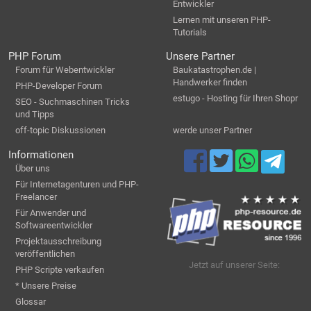
Entwickler
Lernen mit unseren PHP-
Tutorials
PHP Forum
Unsere Partner
Forum für Webentwickler
Baukatastrophen.de |
Handwerker finden
PHP-Developer Forum
estugo - Hosting für Ihren Shopr
SEO - Suchmaschinen Tricks
und Tipps
off-topic Diskussionen
werde unser Partner
Informationen
Über uns
Für Internetagenturen und PHP-
Freelancer
Für Anwender und
Softwareentwickler
Projektausschreibung
veröffentlichen
Jetzt auf unserer Seite:
PHP Scripte verkaufen
* Unsere Preise
Glossar