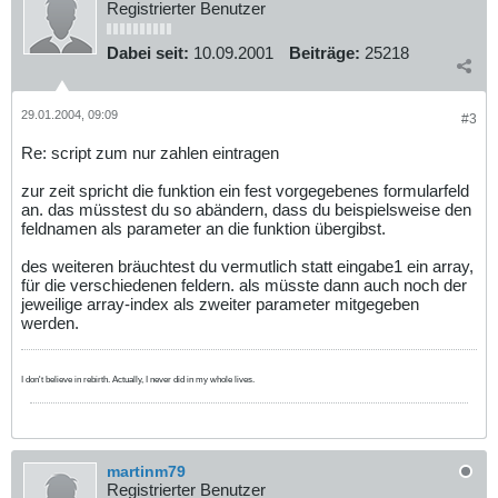
Registrierter Benutzer
Dabei seit:
10.09.2001
Beiträge:
25218
29.01.2004, 09:09
#3
Re: script zum nur zahlen eintragen
zur zeit spricht die funktion ein fest vorgegebenes formularfeld
an. das müsstest du so abändern, dass du beispielsweise den
feldnamen als parameter an die funktion übergibst.
des weiteren bräuchtest du vermutlich statt eingabe1 ein array,
für die verschiedenen feldern. als müsste dann auch noch der
jeweilige array-index als zweiter parameter mitgegeben
werden.
I don't believe in rebirth. Actually, I never did in my whole lives.
martinm79
Registrierter Benutzer