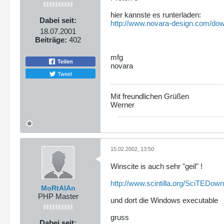
hier kannste es runterladen:
Dabei seit:
http://www.novara-design.com/dow
18.07.2001
Beiträge:
402
mfg
Teilen
novara
Tweet
Mit freundlichen Grüßen
Werner
15.02.2002, 13:50
Winscite is auch sehr "geil" !
http://www.scintilla.org/SciTEDown
MoRtAlAn
PHP Master
und dort die Windows executable
gruss
Dabei seit: