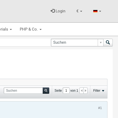
Login
€
rials
PHP & Co.
Seite
von
1
Filter
#1