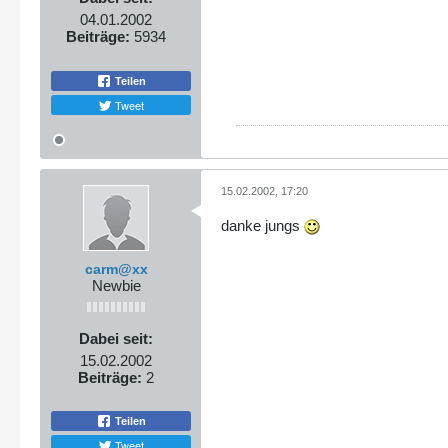
04.01.2002
Beiträge:
5934
Teilen
Tweet
15.02.2002, 17:20
danke jungs
carm@xx
Newbie
Dabei seit:
15.02.2002
Beiträge:
2
Teilen
Tweet