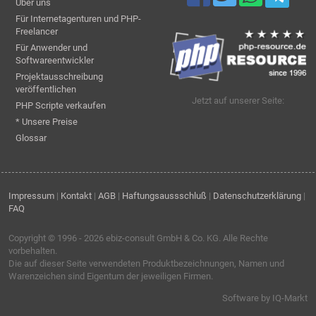
Über uns
Für Internetagenturen und PHP-
Freelancer
Für Anwender und
Softwareentwickler
Projektausschreibung
veröffentlichen
Jetzt auf unserer Seite:
PHP Scripte verkaufen
* Unsere Preise
Glossar
Impressum
|
Kontakt
|
AGB
|
Haftungsaussschluß
|
Datenschutzerklärung
|
FAQ
Copyright © 1996 - 2026
ebiz-consult GmbH & Co. KG
. Alle Rechte
vorbehalten.
Die auf dieser Seite verwendeten Produktbezeichnungen, Namen und
Warenzeichen sind Eigentum der jeweiligen Firmen.
Software by IQ-Markt