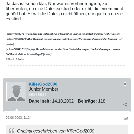
Ja das ist schon klar. Nur war es vorher möglich, zu
überprüfen, ob eine Datei existiert oder nicht, die einem nicht
gehört hat. Er will die Datei ja nicht öffnen, nur gucken ob sie
existiert.
[color="#334D7B"]"
Los, lass uns loslegen! Hm ? Quatschen können wir hinterher immer noch!
"[/color]
[color="#9C5245"]"
Aber Bommel, wir können jetzt nicht bumsen. Wir müssen doch erst den Kindern - ...
"
[/color]
[color="#334D7B"]"
Ja ja ja. Du willst immer nur das Eine. Buchstabenzeigen, Buchstabenzeigen - meine
Gefühle sind dir wohl scheißegal.
"[/color]
© Harald Schmidt
KillerGod2000
Junior Member
Dabei seit:
14.10.2002
Beiträge:
118
09.06.2003, 11:24
#6
Original geschrieben von KillerGod2000