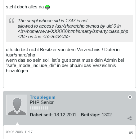
steht doch alles da
The script whose uid is 1747 is not
allowed to access /usr/share/php owned by uid 0 in
<b>/home/www/XXXXX/html/smarty/smarty.class.php
</b> on line <b>2618</b>
d.h. du bist nicht Besitzer von dem Verzeichnis / Datei in
/usr/share/php
wenn das so sein soll, ist´s gut sonst muss dein Admin bei
"safe_mode_include_dir" in der php.ini das Verzeichnis
hinzufügen.
Troublegum
PHP Senior
Dabei seit:
18.12.2001
Beiträge:
1302
09.06.2003, 11:17
#5