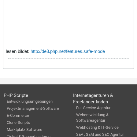
lesen bildet:
http://de3.php.net/features.safe-mode
PHP Scripte
Internetagenturen &
Entwicklungsumgebungen
Freelancer finden
Full Service Agentur
Projektmanagement-Software
Webentwicklung &
E-Commerce
Softwareagentur
Clone-Scripts
Webhosting & IT-Service
Marktplatz-Software
SEA , SEM und SEO Agentur
Ticket & Supportsysteme