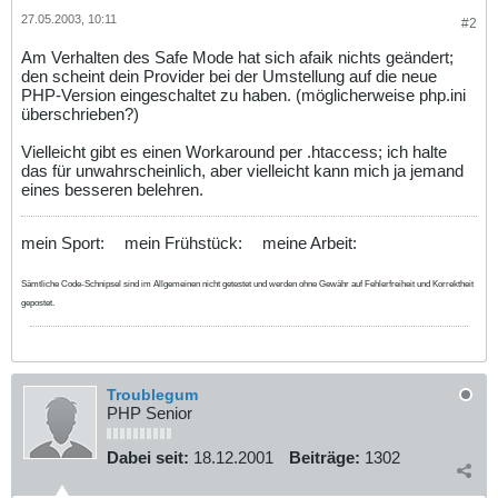
27.05.2003, 10:11
#2
Am Verhalten des Safe Mode hat sich afaik nichts geändert;
den scheint dein Provider bei der Umstellung auf die neue
PHP-Version eingeschaltet zu haben. (möglicherweise php.ini
überschrieben?)
Vielleicht gibt es einen Workaround per .htaccess; ich halte
das für unwahrscheinlich, aber vielleicht kann mich ja jemand
eines besseren belehren.
mein Sport:
mein Frühstück:
meine Arbeit:
Sämtliche Code-Schnipsel sind im Allgemeinen nicht getestet und werden ohne Gewähr auf Fehlerfreiheit und Korrektheit
gepostet.
Troublegum
PHP Senior
Dabei seit:
18.12.2001
Beiträge:
1302