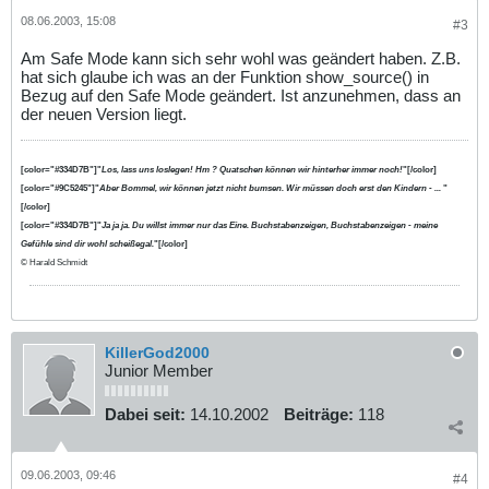
08.06.2003, 15:08
#3
Am Safe Mode kann sich sehr wohl was geändert haben. Z.B.
hat sich glaube ich was an der Funktion show_source() in
Bezug auf den Safe Mode geändert. Ist anzunehmen, dass an
der neuen Version liegt.
[color="#334D7B"]"
Los, lass uns loslegen! Hm ? Quatschen können wir hinterher immer noch!
"[/color]
[color="#9C5245"]"
Aber Bommel, wir können jetzt nicht bumsen. Wir müssen doch erst den Kindern - ...
"
[/color]
[color="#334D7B"]"
Ja ja ja. Du willst immer nur das Eine. Buchstabenzeigen, Buchstabenzeigen - meine
Gefühle sind dir wohl scheißegal.
"[/color]
© Harald Schmidt
KillerGod2000
Junior Member
Dabei seit:
14.10.2002
Beiträge:
118
09.06.2003, 09:46
#4