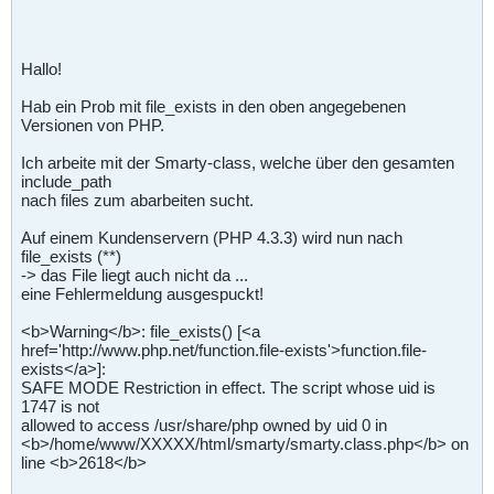
Hallo!
Hab ein Prob mit file_exists in den oben angegebenen
Versionen von PHP.
Ich arbeite mit der Smarty-class, welche über den gesamten
include_path
nach files zum abarbeiten sucht.
Auf einem Kundenservern (PHP 4.3.3) wird nun nach
file_exists (**)
-> das File liegt auch nicht da ...
eine Fehlermeldung ausgespuckt!
<b>Warning</b>: file_exists() [<a
href='http://www.php.net/function.file-exists'>function.file-
exists</a>]:
SAFE MODE Restriction in effect. The script whose uid is
1747 is not
allowed to access /usr/share/php owned by uid 0 in
<b>/home/www/XXXXX/html/smarty/smarty.class.php</b> on
line <b>2618</b>