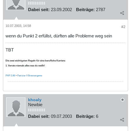
Dabei seit:
23.09.2002
Beiträge:
2787
10.07.2003, 14:58
#2
wenn du Punkt 2 erfüllst, dürften alle Probleme weg sein
TBT
Die zwei wichtigsten Regeln für eine berufliche Karriere:
1. Verrate niemals alles was du weißt!
PHP 2 All
•
Patrizier II Browsergame
khoaly
Newbie
Dabei seit:
09.07.2003
Beiträge:
6