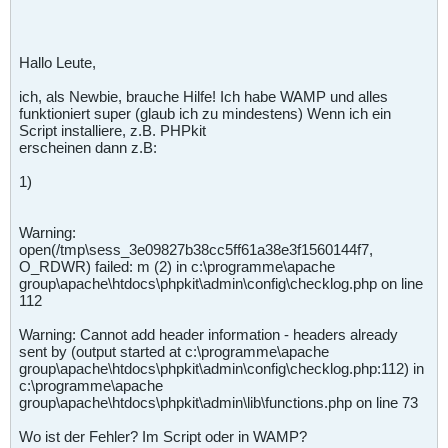
Hallo Leute,
ich, als Newbie, brauche Hilfe! Ich habe WAMP und alles
funktioniert super (glaub ich zu mindestens) Wenn ich ein
Script installiere, z.B. PHPkit
erscheinen dann z.B:
1)
Warning:
open(/tmp\sess_3e09827b38cc5ff61a38e3f1560144f7,
O_RDWR) failed: m (2) in c:\programme\apache
group\apache\htdocs\phpkit\admin\config\checklog.php on line
112
Warning: Cannot add header information - headers already
sent by (output started at c:\programme\apache
group\apache\htdocs\phpkit\admin\config\checklog.php:112) in
c:\programme\apache
group\apache\htdocs\phpkit\admin\lib\functions.php on line 73
Wo ist der Fehler? Im Script oder in WAMP?