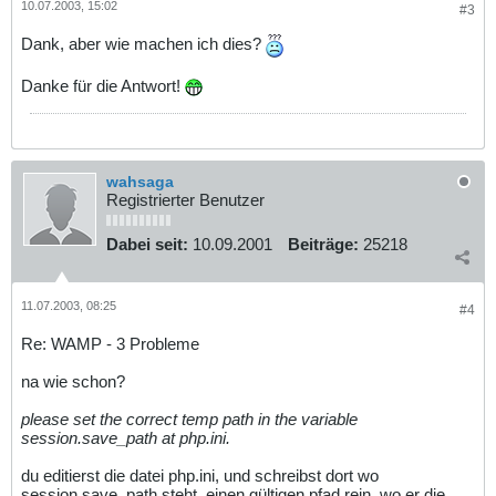
10.07.2003, 15:02
#3
Dank, aber wie machen ich dies?
Danke für die Antwort!
wahsaga
Registrierter Benutzer
Dabei seit:
10.09.2001
Beiträge:
25218
11.07.2003, 08:25
#4
Re: WAMP - 3 Probleme
na wie schon?
please set the correct temp path in the variable
session.save_path at php.ini.
du editierst die datei php.ini, und schreibst dort wo
session.save_path steht, einen gültigen pfad rein, wo er die