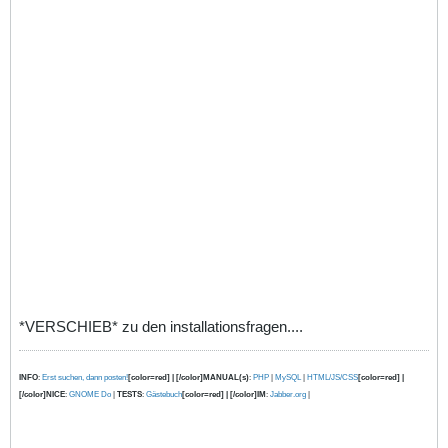
*VERSCHIEB* zu den installationsfragen....
INFO
:
Erst suchen, dann posten!
[color=red] | [/color]MANUAL(s)
:
PHP
|
MySQL
|
HTML/JS/CSS
[color=red] |
[/color]NICE
:
GNOME Do
|
TESTS
:
Gästebuch
[color=red] | [/color]IM
:
Jabber.org
|