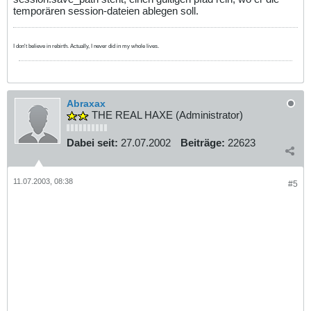
temporären session-dateien ablegen soll.
I don't believe in rebirth. Actually, I never did in my whole lives.
Abraxax
THE REAL HAXE (Administrator)
Dabei seit:
27.07.2002
Beiträge:
22623
11.07.2003, 08:38
#5