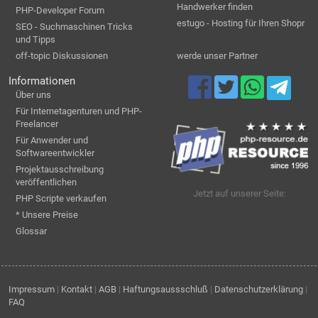
Handwerker finden
PHP-Developer Forum
estugo - Hosting für Ihren Shopr
SEO - Suchmaschinen Tricks
und Tipps
off-topic Diskussionen
werde unser Partner
Informationen
Über uns
Für Internetagenturen und PHP-
Freelancer
Für Anwender und
Softwareentwickler
Projektausschreibung
veröffentlichen
Jetzt auf unserer Seite:
PHP Scripte verkaufen
* Unsere Preise
Glossar
Impressum
|
Kontakt
|
AGB
|
Haftungsaussschluß
|
Datenschutzerklärung
|
FAQ