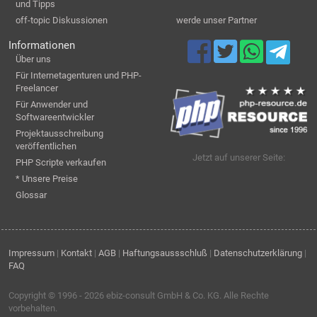
und Tipps
off-topic Diskussionen
werde unser Partner
Informationen
Über uns
Für Internetagenturen und PHP-
Freelancer
Für Anwender und
Softwareentwickler
Projektausschreibung
veröffentlichen
Jetzt auf unserer Seite:
PHP Scripte verkaufen
* Unsere Preise
Glossar
Impressum
|
Kontakt
|
AGB
|
Haftungsaussschluß
|
Datenschutzerklärung
|
FAQ
Copyright © 1996 - 2026
ebiz-consult GmbH & Co. KG
. Alle Rechte
vorbehalten.