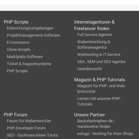
PHP Scripte
Internetagenturen &
Entwicklungsumgebungen
Freelancer finden
Full Service Agentur
Projektmanagement-Software
Webentwicklung &
E-Commerce
Softwareagentur
Clone-Scripts
Webhosting & IT-Service
Marktplatz-Software
SEA , SEM und SEO Agentur
Ticket & Supportsysteme
Userübersicht
PHP Scripte
Magazin & PHP Tutorials
Magazin für PHP- und Web-
Entwickler
Lernen mit unseren PHP-
Tutorials
PHP Forum
Unsere Partner
Forum für Webentwickler
Baukatastrophen.de |
Handwerker finden
PHP-Developer Forum
estugo - Hosting für Ihren Shopr
SEO - Suchmaschinen Tricks