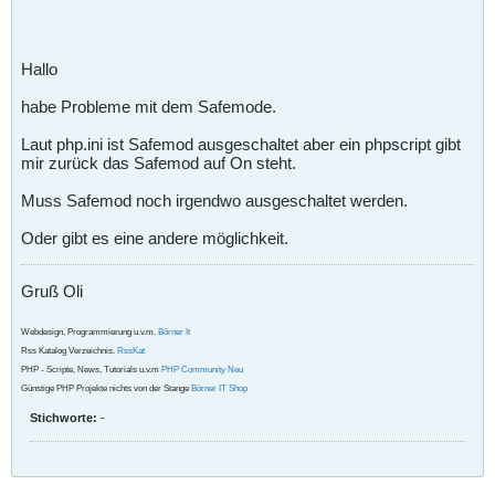
Hallo
habe Probleme mit dem Safemode.
Laut php.ini ist Safemod ausgeschaltet aber ein phpscript gibt
mir zurück das Safemod auf On steht.
Muss Safemod noch irgendwo ausgeschaltet werden.
Oder gibt es eine andere möglichkeit.
Gruß Oli
Webdesign, Programmierung u.v.m.
Börner It
Rss Katalog Verzeichnis.
RssKat
PHP - Scripte, News, Tutorials u.v.m
PHP Community Neu
Günstige PHP Projekte nichts von der Stange
Börner IT Shop
Stichworte:
-