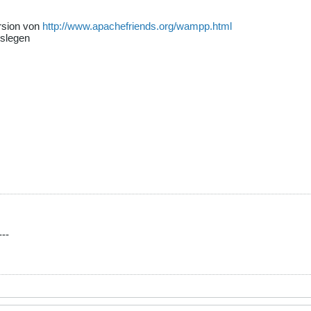
rsion von
http://www.apachefriends.org/wampp.html
oslegen
---