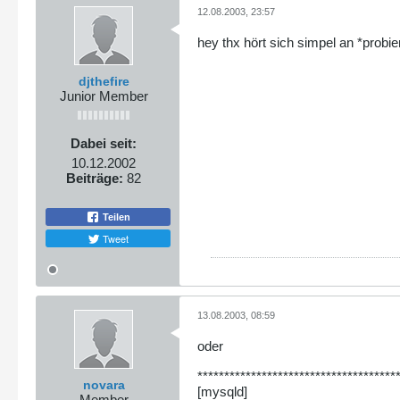
12.08.2003, 23:57
hey thx hört sich simpel an *probie
djthefire
Junior Member
Dabei seit:
10.12.2002
Beiträge:
82
Teilen
Tweet
13.08.2003, 08:59
oder
*************************************
novara
[mysqld]
Member