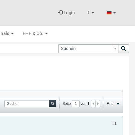
Login
€
rials
PHP & Co.
Seite
von
1
Filter
#1