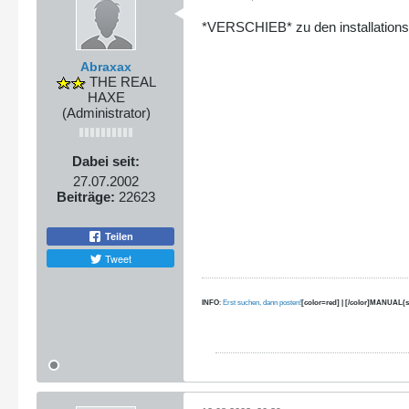
*VERSCHIEB* zu den installations
Abraxax
THE REAL
HAXE
(Administrator)
Dabei seit:
27.07.2002
Beiträge:
22623
Teilen
Tweet
INFO
:
Erst suchen, dann posten!
[color=red] | [/color]MANUAL(s