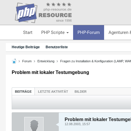
Start
PHP Scripte
PHP-Forum
Agenturen 
Heutige Beiträge
Benutzerliste
Forum
Entwicklung
Fragen zu Installation & Konfiguration (LAMP, W
Problem mit lokaler Testumgebung
BEITRÄGE
LETZTE AKTIVITÄT
BILDER
Problem mit lokaler Testumg
12.08.2003, 15:57