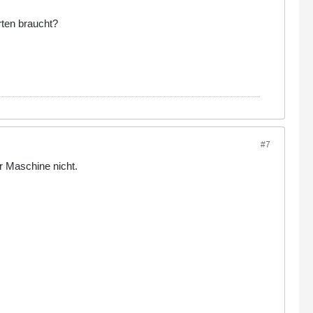
rten braucht?
#7
er Maschine nicht.