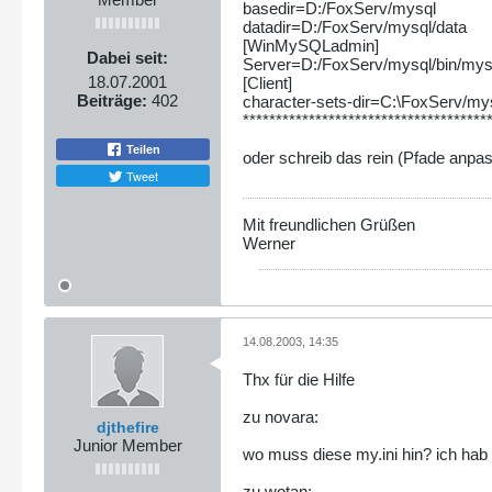
basedir=D:/FoxServ/mysql
datadir=D:/FoxServ/mysql/data
[WinMySQLadmin]
Dabei seit:
Server=D:/FoxServ/mysql/bin/mys
18.07.2001
[Client]
Beiträge:
402
character-sets-dir=C:\FoxServ/my
*************************************
Teilen
oder schreib das rein (Pfade anpas
Tweet
Mit freundlichen Grüßen
Werner
14.08.2003, 14:35
Thx für die Hilfe
zu novara:
djthefire
Junior Member
wo muss diese my.ini hin? ich hab
zu wotan: