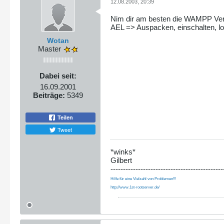
12.08.2003, 20:39
Nim dir am besten die WAMPP Ve
AEL => Auspacken, einschalten, l
Wotan
Master
Dabei seit:
16.09.2001
Beiträge:
5349
Teilen
Tweet
*winks*
Gilbert
---------------------------------------------
Hilfe für eine Vielzahl von Problemen!!!
http://www.1st-rootserver.de/