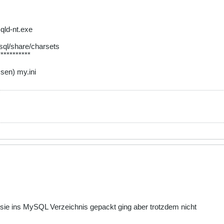
qld-nt.exe
sql/share/charsets
***********
sen) my.ini
 sie ins MySQL Verzeichnis gepackt ging aber trotzdem nicht