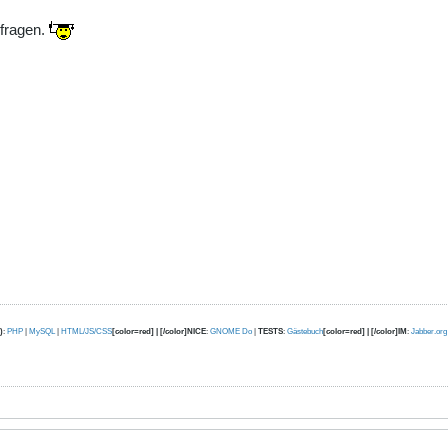
fragen.
)
:
PHP
|
MySQL
|
HTML/JS/CSS
[color=red] | [/color]NICE
:
GNOME Do
|
TESTS
:
Gästebuch
[color=red] | [/color]IM
:
Jabber.org