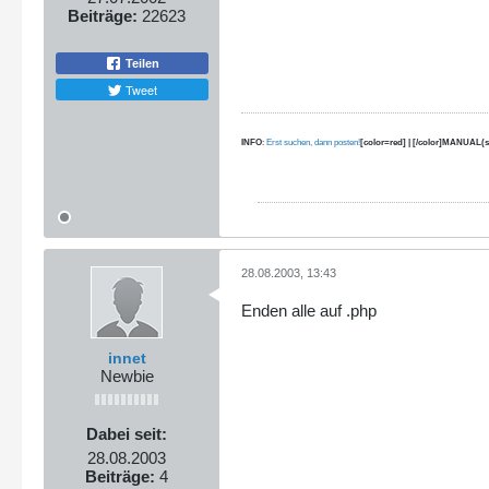
Beiträge:
22623
Teilen
Tweet
INFO
:
Erst suchen, dann posten!
[color=red] | [/color]MANUAL(s
28.08.2003, 13:43
Enden alle auf .php
innet
Newbie
Dabei seit:
28.08.2003
Beiträge:
4