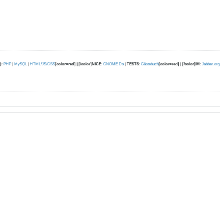
)
:
PHP
|
MySQL
|
HTML/JS/CSS
[color=red] | [/color]NICE
:
GNOME Do
|
TESTS
:
Gästebuch
[color=red] | [/color]IM
:
Jabber.org