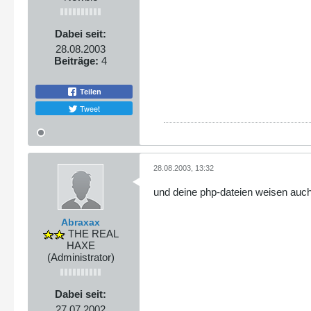
Dabei seit:
28.08.2003
Beiträge:
4
Teilen
Tweet
28.08.2003, 13:32
und deine php-dateien weisen auch 
Abraxax
THE REAL
HAXE
(Administrator)
Dabei seit:
27.07.2002