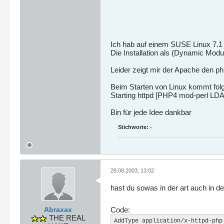
Ich hab auf einem SUSE Linux 7.1 S
Die Installation als (Dynamic Modul
Leider zeigt mir der Apache den p
Beim Starten von Linux kommt fol
Starting httpd [PHP4 mod-perl LD
Bin für jede Idee dankbar
Stichworte:
-
28.08.2003, 13:02
hast du sowas in der art auch in de
Abraxax
Code:
THE REAL
AddType application/x-httpd-php