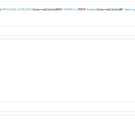
)
:
PHP
|
MySQL
|
HTML/JS/CSS
[color=red] | [/color]NICE
:
GNOME Do
|
TESTS
:
Gästebuch
[color=red] | [/color]IM
:
Jabber.org