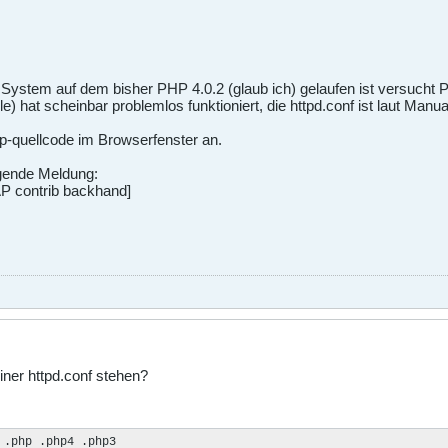
ystem auf dem bisher PHP 4.0.2 (glaub ich) gelaufen ist versucht PH
e) hat scheinbar problemlos funktioniert, die httpd.conf ist laut Manua
hp-quellcode im Browserfenster an.
gende Meldung:
AP contrib backhand]
iner httpd.conf stehen?
 .php .php4 .php3