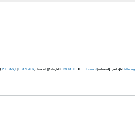
)
:
PHP
|
MySQL
|
HTML/JS/CSS
[color=red] | [/color]NICE
:
GNOME Do
|
TESTS
:
Gästebuch
[color=red] | [/color]IM
:
Jabber.org