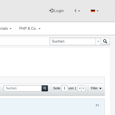
Login
€
rials
PHP & Co.
Seite
von
1
Filter
#1