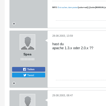
INFO
:
Erst suchen, dann posten!
[color=red] | [/color]MANUAL(s
28.08.2003, 13:59
hast du
apache 1.3.x oder 2.0.x ??
Spea
Teilen
Tweet
29.08.2003, 08:47