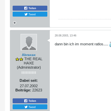
Teilen
Tweet
28.08.2003, 13:46
dann bin ich im moment ratlos.....
Abraxax
THE REAL
HAXE
(Administrator)
Dabei seit:
27.07.2002
Beiträge:
22623
Teilen
Tweet