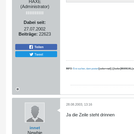
HAXE
(Administrator)
Dabei seit:
27.07.2002
Beiträge:
22623
Teilen
Tweet
INFO
:
Erst suchen, dann posten!
[color=red] | [/color]MANUAL(s
28.08.2003, 13:16
Ja die Zeile steht drinnen
innet
Newbie