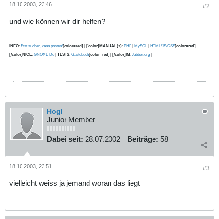
18.10.2003, 23:46
#2
und wie können wir dir helfen?
INFO
:
Erst suchen, dann posten!
[color=red] | [/color]MANUAL(s)
:
PHP
|
MySQL
|
HTML/JS/CSS
[color=red] |
[/color]NICE
:
GNOME Do
|
TESTS
:
Gästebuch
[color=red] | [/color]IM
:
Jabber.org
|
Hogl
Junior Member
Dabei seit:
28.07.2002
Beiträge:
58
18.10.2003, 23:51
#3
vielleicht weiss ja jemand woran das liegt