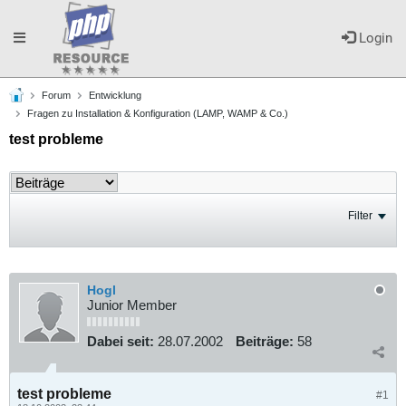
Toggle
Login
Forum
Entwicklung
navigation
Fragen zu Installation & Konfiguration (LAMP, WAMP & Co.)
test probleme
Filter
Hogl
Junior Member
Dabei seit:
28.07.2002
Beiträge:
58
test probleme
#1