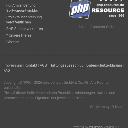
Für Anwender und
Softwareentwickler
Projektausschreibung
veröffentlichen
Jetzt auf unserer Seite:
PHP Scripte verkaufen
* Unsere Preise
Glossar
Impressum
|
Kontakt
|
AGB
|
Haftungsaussschluß
|
Datenschutzerklärung
|
FAQ
Copyright © 1996 - 2026
ebiz-consult GmbH & Co. KG
. Alle Rechte
vorbehalten.
Die auf dieser Seite verwendeten Produktbezeichnungen, Namen und
Warenzeichen sind Eigentum der jeweiligen Firmen.
Software by IQ-Markt
Powered by
vBulletin®
Version 5.7.1