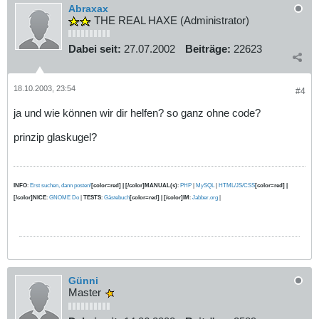
Abraxax
THE REAL HAXE (Administrator)
Dabei seit:
27.07.2002
Beiträge:
22623
18.10.2003, 23:54
#4
ja und wie können wir dir helfen? so ganz ohne code?
prinzip glaskugel?
INFO
:
Erst suchen, dann posten!
[color=red] | [/color]MANUAL(s)
:
PHP
|
MySQL
|
HTML/JS/CSS
[color=red] |
[/color]NICE
:
GNOME Do
|
TESTS
:
Gästebuch
[color=red] | [/color]IM
:
Jabber.org
|
Günni
Master