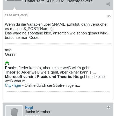
Dabei seit:
14.06.2002
Beiträge:
2589
19.10.2003, 00:55
#5
Wenn du die Variablen über $NAME aufrufst, dann versuche
es mal so: $_POST['Name'];
Das wäre ne spontane idee, ansonten wie schon gesagt wird,
bräuchte man Code...
mfg
Günni
Praxis:
Jeder kann´s, aber keiner weiß wie´s geht...
Theorie:
Jeder weiß wie´s geht, aber keiner kann´s ...
Microsoft vereint Praxis und Theorie:
Nix geht und keiner
weiß warum
City-Tiger
- Online durch die Straßen tigern...
Hogl
Junior Member