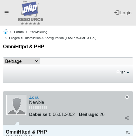
Toggle
Login
Forum
Entwicklung
navigation
Fragen zu Installation & Konfiguration (LAMP, WAMP & Co.)
OmniHttpd & PHP
Filter
Zora
Newbie
Dabei seit:
06.01.2002
Beiträge:
26
OmniHttpd & PHP
#1