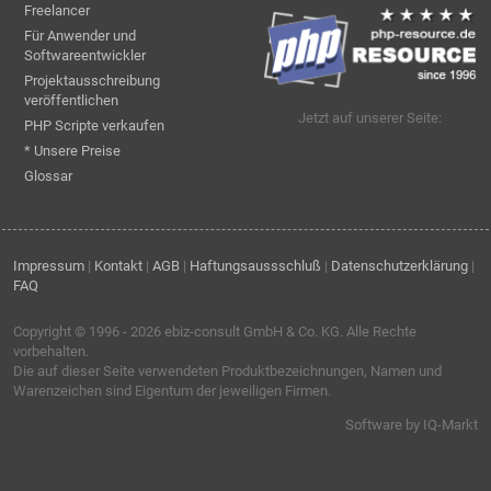
Freelancer
Für Anwender und
Softwareentwickler
Projektausschreibung
veröffentlichen
Jetzt auf unserer Seite:
PHP Scripte verkaufen
* Unsere Preise
Glossar
Impressum
|
Kontakt
|
AGB
|
Haftungsaussschluß
|
Datenschutzerklärung
|
FAQ
Copyright © 1996 - 2026
ebiz-consult GmbH & Co. KG
. Alle Rechte
vorbehalten.
Die auf dieser Seite verwendeten Produktbezeichnungen, Namen und
Warenzeichen sind Eigentum der jeweiligen Firmen.
Software by IQ-Markt