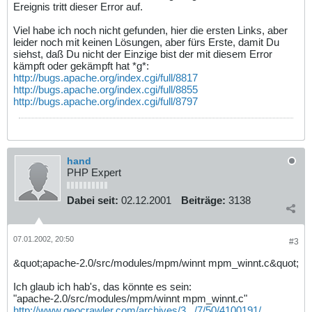
Ereignis tritt dieser Error auf.
Viel habe ich noch nicht gefunden, hier die ersten Links, aber
leider noch mit keinen Lösungen, aber fürs Erste, damit Du
siehst, daß Du nicht der Einzige bist der mit diesem Error
kämpft oder gekämpft hat *g*:
http://bugs.apache.org/index.cgi/full/8817
http://bugs.apache.org/index.cgi/full/8855
http://bugs.apache.org/index.cgi/full/8797
hand
PHP Expert
Dabei seit:
02.12.2001
Beiträge:
3138
07.01.2002, 20:50
#3
&quot;apache-2.0/src/modules/mpm/winnt mpm_winnt.c&quot;
Ich glaub ich hab's, das könnte es sein:
"apache-2.0/src/modules/mpm/winnt mpm_winnt.c"
http://www.geocrawler.com/archives/3.../7/50/4100191/