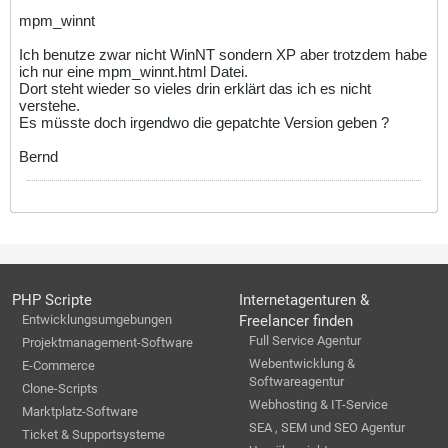
mpm_winnt
Ich benutze zwar nicht WinNT sondern XP aber trotzdem habe
ich nur eine mpm_winnt.html Datei.
Dort steht wieder so vieles drin erklärt das ich es nicht
verstehe.
Es müsste doch irgendwo die gepatchte Version geben ?
Bernd
PHP Scripte
Internetagenturen &
Entwicklungsumgebungen
Freelancer finden
Full Service Agentur
Projektmanagement-Software
Webentwicklung &
E-Commerce
Softwareagentur
Clone-Scripts
Webhosting & IT-Service
Marktplatz-Software
SEA , SEM und SEO Agentur
Ticket & Supportsysteme