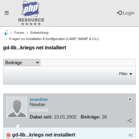
Toggle
Login
Forum
Entwicklung
navigation
Fragen zu Installation & Konfiguration (LAMP, WAMP & Co.)
gd-lib...kriegs net installiert
Filter
scanline
Newbie
Dabei seit:
23.01.2002
Beiträge:
28
gd-lib...kriegs net installiert
#1