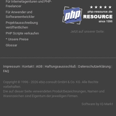
Für Internetagenturen und PHP-
Freelancer
Für Anwender und
Softwareentwickler
Projektausschreibung
veröffentlichen
Jetzt auf unserer Seite:
PHP Scripte verkaufen
* Unsere Preise
Glossar
Impressum
|
Kontakt
|
AGB
|
Haftungsaussschluß
|
Datenschutzerklärung
|
FAQ
Copyright © 1996 - 2026
ebiz-consult GmbH & Co. KG
. Alle Rechte
vorbehalten.
Die auf dieser Seite verwendeten Produktbezeichnungen, Namen und
Warenzeichen sind Eigentum der jeweiligen Firmen.
Software by IQ-Markt