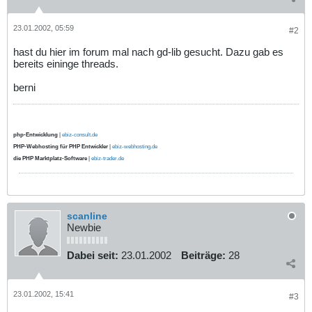
23.01.2002, 05:59
#2
hast du hier im forum mal nach gd-lib gesucht. Dazu gab es
bereits eininge threads.
berni
php-Entwicklung
|
ebiz-consult.de
PHP-Webhosting für PHP Entwickler
|
ebiz-webhosting.de
die PHP Marktplatz-Software
|
ebiz-trader.de
scanline
Newbie
Dabei seit:
23.01.2002
Beiträge:
28
23.01.2002, 15:41
#3