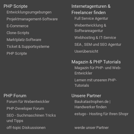
PHP Scripte
Internetagenturen &
Entwicklungsumgebungen
Freelancer finden
Full Service Agentur
Projektmanagement-Software
Webentwicklung &
E-Commerce
Softwareagentur
Clone-Scripts
Webhosting & IT-Service
Marktplatz-Software
SEA , SEM und SEO Agentur
Ticket & Supportsysteme
Userübersicht
PHP Scripte
Magazin & PHP Tutorials
Magazin für PHP- und Web-
Entwickler
Lernen mit unseren PHP-
Tutorials
PHP Forum
Unsere Partner
Forum für Webentwickler
Baukatastrophen.de |
Handwerker finden
PHP-Developer Forum
estugo - Hosting für Ihren Shopr
SEO - Suchmaschinen Tricks
und Tipps
off-topic Diskussionen
werde unser Partner