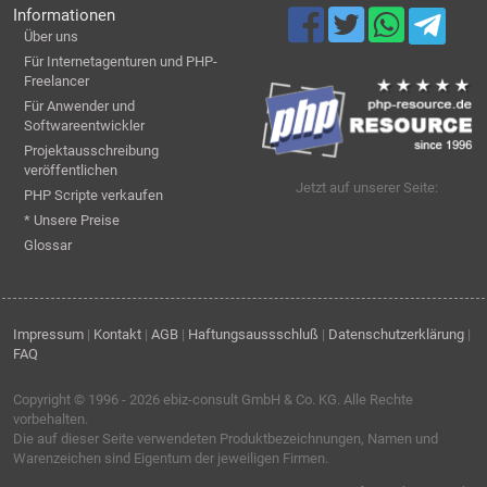
Informationen
Über uns
Für Internetagenturen und PHP-
Freelancer
Für Anwender und
Softwareentwickler
Projektausschreibung
veröffentlichen
Jetzt auf unserer Seite:
PHP Scripte verkaufen
* Unsere Preise
Glossar
Impressum
|
Kontakt
|
AGB
|
Haftungsaussschluß
|
Datenschutzerklärung
|
FAQ
Copyright © 1996 - 2026
ebiz-consult GmbH & Co. KG
. Alle Rechte
vorbehalten.
Die auf dieser Seite verwendeten Produktbezeichnungen, Namen und
Warenzeichen sind Eigentum der jeweiligen Firmen.