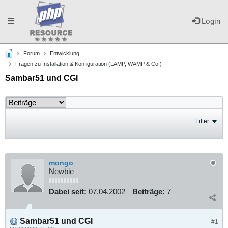
Toggle
Login
Forum
Entwicklung
navigation
Fragen zu Installation & Konfiguration (LAMP, WAMP & Co.)
Sambar51 und CGI
Filter
mongo
Newbie
Dabei seit:
07.04.2002
Beiträge:
7
Sambar51 und CGI
#1