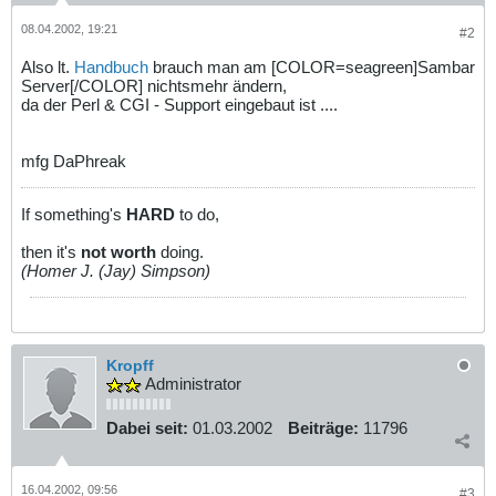
08.04.2002, 19:21
#2
Also lt.
Handbuch
brauch man am [COLOR=seagreen]Sambar
Server[/COLOR] nichtsmehr ändern,
da der Perl & CGI - Support eingebaut ist ....
mfg DaPhreak
If something's
HARD
to do,
then it's
not worth
doing.
(Homer J. (Jay) Simpson)
Kropff
Administrator
Dabei seit:
01.03.2002
Beiträge:
11796
16.04.2002, 09:56
#3