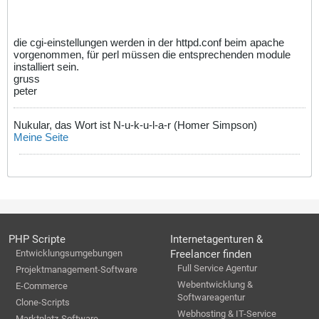
die cgi-einstellungen werden in der httpd.conf beim apache
vorgenommen, für perl müssen die entsprechenden module
installiert sein.
gruss
peter
Nukular, das Wort ist N-u-k-u-l-a-r (Homer Simpson)
Meine Seite
PHP Scripte
Internetagenturen &
Entwicklungsumgebungen
Freelancer finden
Full Service Agentur
Projektmanagement-Software
Webentwicklung &
E-Commerce
Softwareagentur
Clone-Scripts
Webhosting & IT-Service
Marktplatz-Software