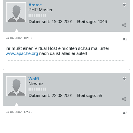
Aroree
PHP Master
Dabei seit:
19.03.2001
Beiträge:
4046
24.04.2002, 10:18
#2
ihr müßt einen Virtual Host einrichten schau mal unter
www.apache.org
nach da ist alles erläutert
Wolfi
Newbie
Dabei seit:
22.08.2001
Beiträge:
55
24.04.2002, 12:36
#3