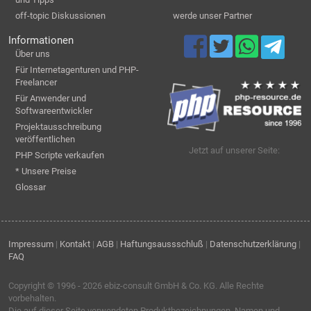
off-topic Diskussionen
werde unser Partner
Informationen
Über uns
Für Internetagenturen und PHP-
Freelancer
Für Anwender und
Softwareentwickler
Projektausschreibung
veröffentlichen
Jetzt auf unserer Seite:
PHP Scripte verkaufen
* Unsere Preise
Glossar
Impressum
|
Kontakt
|
AGB
|
Haftungsaussschluß
|
Datenschutzerklärung
|
FAQ
Copyright © 1996 - 2026
ebiz-consult GmbH & Co. KG
. Alle Rechte
vorbehalten.
Die auf dieser Seite verwendeten Produktbezeichnungen, Namen und