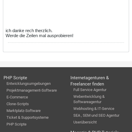
ich danke rech therzlich.
Werde die Zeilen mal ausprobieren!
PHP Scripte
Internetagenturen &
Entwicklungsumgebungen
Freelancer finden
Full Service Agentur
Projektmanagement-Software
Webentwicklung &
E-Commerce
Softwareagentur
Clone-Scripts
Webhosting & IT-Service
Marktplatz-Software
SEA , SEM und SEO Agentur
Ticket & Supportsysteme
Userübersicht
PHP Scripte