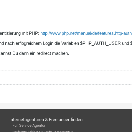
entizierung mit PHP:
http://www.php.net/manual/de/features.http-aut
, sind nach erflogreichem Login die Variablen $PHP_AUTH_USER u
st Du dann ein redirect machen.
Internetagenturen & Freelancer finden
Full Service Agentur