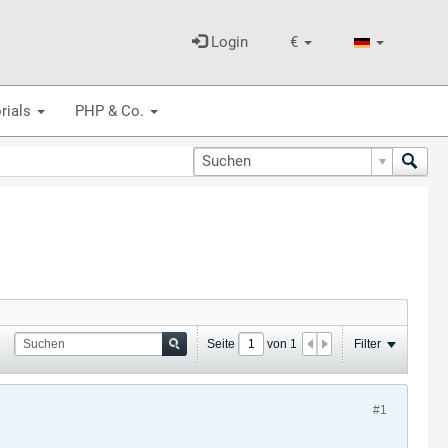
Login
€
rials
PHP & Co.
Seite
von
1
Filter
#1