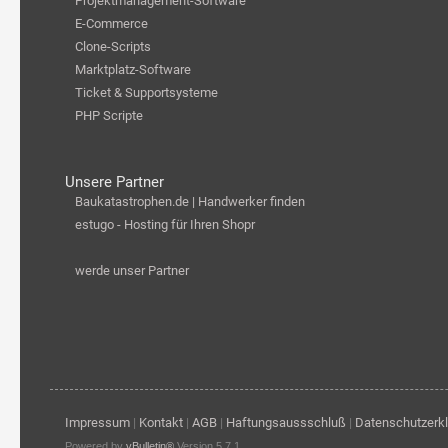
Projektmanagement-Software
E-Commerce
Clone-Scripts
Marktplatz-Software
Ticket & Supportsysteme
PHP Scripte
Unsere Partner
Baukatastrophen.de | Handwerker finden
estugo - Hosting für Ihren Shopr
werde unser Partner
Impressum
|
Kontakt
|
AGB
|
Haftungsaussschluß
|
Datenschutzerk
Powered by
vBulletin®
Version 5.7.1