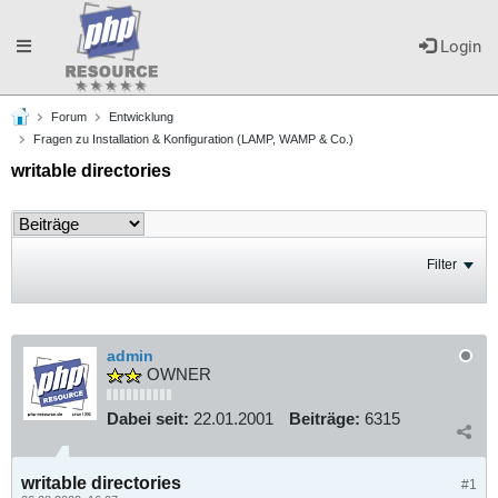
Toggle
Login
Forum
Entwicklung
navigation
Fragen zu Installation & Konfiguration (LAMP, WAMP & Co.)
writable directories
Filter
admin
OWNER
Dabei seit:
22.01.2001
Beiträge:
6315
writable directories
#1