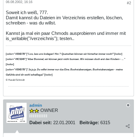
06.08.2002, 16:16
#2
Soweit ich weiß, 777.
Damit kannst du Dateien im Verzeichnis erstellen, löschen,
schreiben - was du willst.
Kannst ja mal ein paar Chmods ausprobieren und immer mit
is_writable("/verzeichnis"); testen..
[color="#334D7B"]"
Los, lass uns loslegen! Hm ? Quatschen können wir hinterher immer noch!
"[/color]
[color="#9C5245"]"
Aber Bommel, wir können jetzt nicht bumsen. Wir müssen doch erst den Kindern - ...
"
[/color]
[color="#334D7B"]"
Ja ja ja. Du willst immer nur das Eine. Buchstabenzeigen, Buchstabenzeigen - meine
Gefühle sind dir wohl scheißegal.
"[/color]
© Harald Schmidt
admin
OWNER
Dabei seit:
22.01.2001
Beiträge:
6315