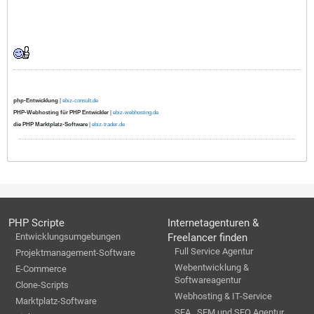
php-Entwicklung
|
ebiz-consult.de
PHP-Webhosting für PHP Entwickler
|
ebiz-webhosting.de
die PHP Marktplatz-Software
|
ebiz-trader.de
PHP Scripte
Internetagenturen &
Entwicklungsumgebungen
Freelancer finden
Full Service Agentur
Projektmanagement-Software
Webentwicklung &
E-Commerce
Softwareagentur
Clone-Scripts
Webhosting & IT-Service
Marktplatz-Software
SEA , SEM und SEO Agentur