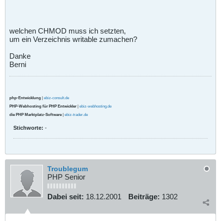
welchen CHMOD muss ich setzten,
um ein Verzeichnis writable zumachen?
Danke
Berni
php-Entwicklung
|
ebiz-consult.de
PHP-Webhosting für PHP Entwickler
|
ebiz-webhosting.de
die PHP Marktplatz-Software
|
ebiz-trader.de
Stichworte:
-
Troublegum
PHP Senior
Dabei seit:
18.12.2001
Beiträge:
1302