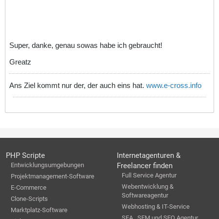
Super, danke, genau sowas habe ich gebraucht!
Greatz
Ans Ziel kommt nur der, der auch eins hat.
www.e-cross.info
PHP Scripte
Internetagenturen &
Entwicklungsumgebungen
Freelancer finden
Full Service Agentur
Projektmanagement-Software
Webentwicklung &
E-Commerce
Softwareagentur
Clone-Scripts
Webhosting & IT-Service
Marktplatz-Software
SEA , SEM und SEO Agentur