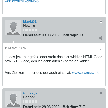
web.cc/html/wysiwyg/
Macki51
Newbie
Dabei seit:
03.03.2002
Beiträge:
13
23.09.2002, 19:50
#3
Ist das jetzt nur gefakt oder steht dahinter wirklich HTML Code
bzw. RTF Code, den ich dann auch exportieren kann?
Ans Ziel kommt nur der, der auch eins hat.
www.e-cross.info
tobias_k
Banned
Dabei seit:
29.08.2002
Beiträge:
717