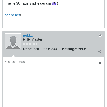
(meine 30 Tage sind leider um
)
hopka.net
!
pekka
PHP Master
Dabei seit:
09.06.2001
Beiträge:
6606
29.06.2003, 13:04
#5