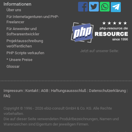
Informationen
Über uns
Für Internetagenturen und PHP-
Freelancer
Für Anwender und
Softwareentwickler
Projektausschreibung
veröffentlichen
Jetzt auf unserer Seite:
PHP Scripte verkaufen
* Unsere Preise
Glossar
Impressum
|
Kontakt
|
AGB
|
Haftungsaussschluß
|
Datenschutzerklärung
|
FAQ
Copyright © 1996 - 2026
ebiz-consult GmbH & Co. KG
. Alle Rechte
vorbehalten.
Die auf dieser Seite verwendeten Produktbezeichnungen, Namen und
Warenzeichen sind Eigentum der jeweiligen Firmen.