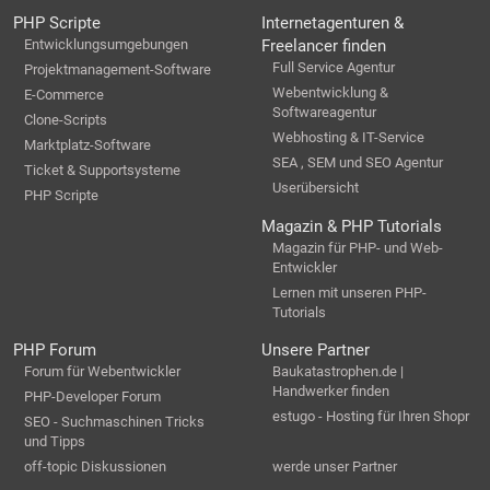
PHP Scripte
Internetagenturen &
Entwicklungsumgebungen
Freelancer finden
Full Service Agentur
Projektmanagement-Software
Webentwicklung &
E-Commerce
Softwareagentur
Clone-Scripts
Webhosting & IT-Service
Marktplatz-Software
SEA , SEM und SEO Agentur
Ticket & Supportsysteme
Userübersicht
PHP Scripte
Magazin & PHP Tutorials
Magazin für PHP- und Web-
Entwickler
Lernen mit unseren PHP-
Tutorials
PHP Forum
Unsere Partner
Forum für Webentwickler
Baukatastrophen.de |
Handwerker finden
PHP-Developer Forum
estugo - Hosting für Ihren Shopr
SEO - Suchmaschinen Tricks
und Tipps
off-topic Diskussionen
werde unser Partner