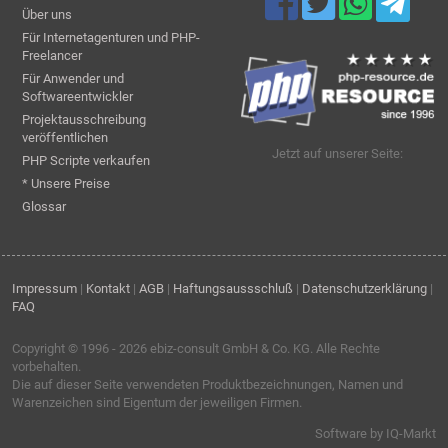
Über uns
Für Internetagenturen und PHP-
Freelancer
Für Anwender und
Softwareentwickler
Projektausschreibung
veröffentlichen
Jetzt auf unserer Seite:
PHP Scripte verkaufen
* Unsere Preise
Glossar
Impressum
|
Kontakt
|
AGB
|
Haftungsaussschluß
|
Datenschutzerklärung
|
FAQ
Copyright © 1996 - 2026
ebiz-consult GmbH & Co. KG
. Alle Rechte
vorbehalten.
Die auf dieser Seite verwendeten Produktbezeichnungen, Namen und
Warenzeichen sind Eigentum der jeweiligen Firmen.
Software by IQ-Markt