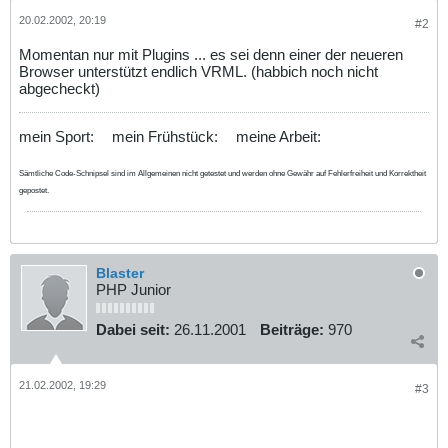
20.02.2002, 20:19
#2
Momentan nur mit Plugins ... es sei denn einer der neueren
Browser unterstützt endlich VRML. (habbich noch nicht
abgecheckt)
mein Sport:
mein Frühstück:
meine Arbeit:
Sämtliche Code-Schnipsel sind im Allgemeinen nicht getestet und werden ohne Gewähr auf Fehlerfreiheit und Korrektheit
gepostet.
Blaster
PHP Junior
Dabei seit:
26.11.2001
Beiträge:
970
21.02.2002, 19:29
#3