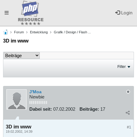
Toggle
Login
Forum
Entwicklung
Grafik / Design / Flash ...
navigation
3D im www
Filter
J'Moa
Newbie
Dabei seit:
07.02.2002
Beiträge:
17
3D im www
#1
19.02.2002, 14:39