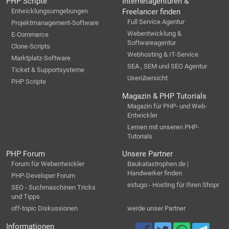
PHP Scripte
Internetagenturen &
Entwicklungsumgebungen
Freelancer finden
Full Service Agentur
Projektmanagement-Software
Webentwicklung &
E-Commerce
Softwareagentur
Clone-Scripts
Webhosting & IT-Service
Marktplatz-Software
SEA , SEM und SEO Agentur
Ticket & Supportsysteme
Userübersicht
PHP Scripte
Magazin & PHP Tutorials
Magazin für PHP- und Web-
Entwickler
Lernen mit unseren PHP-
Tutorials
PHP Forum
Unsere Partner
Forum für Webentwickler
Baukatastrophen.de |
Handwerker finden
PHP-Developer Forum
estugo - Hosting für Ihren Shopr
SEO - Suchmaschinen Tricks
und Tipps
off-topic Diskussionen
werde unser Partner
Informationen