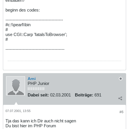
einbauen?
beginn des codes:
----------------------------------------
#c:\\pearl\\bin
#
use CGI::Carp 'fatalsToBrowser';
#
-----------------------------------------
Arni
PHP Junior
Dabei seit:
02.03.2001
Beiträge:
691
07.07.2001, 13:55
#6
Tja das kann ich Dir auch nicht sagen
Du bist hier im PHP Forum