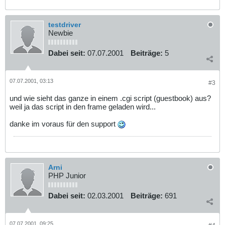
testdriver
Newbie
Dabei seit:
07.07.2001
Beiträge:
5
07.07.2001, 03:13
#3
und wie sieht das ganze in einem .cgi script (guestbook) aus?
weil ja das script in den frame geladen wird...
danke im voraus für den support
Arni
PHP Junior
Dabei seit:
02.03.2001
Beiträge:
691
07.07.2001, 09:25