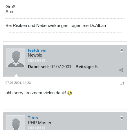
Gruß
Arni
Bei Risiken und Nebenwirkungen fragen Sie Dr.Alban
testdriver
Newbie
Dabei seit:
07.07.2001
Beiträge:
5
07.07.2001, 14:23
#7
ohh sorry. trotzdem vielen dank!
Titus
PHP Master