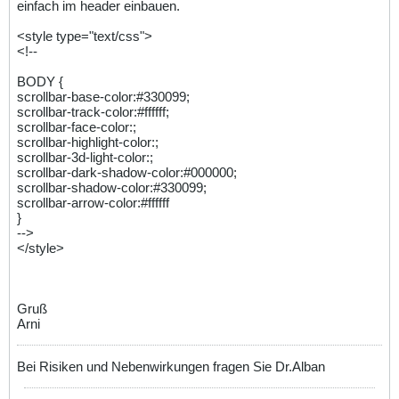
einfach im header einbauen.
<style type="text/css">
<!--
BODY {
scrollbar-base-color:#330099;
scrollbar-track-color:#ffffff;
scrollbar-face-color:;
scrollbar-highlight-color:;
scrollbar-3d-light-color:;
scrollbar-dark-shadow-color:#000000;
scrollbar-shadow-color:#330099;
scrollbar-arrow-color:#ffffff
}
-->
</style>
Gruß
Arni
Bei Risiken und Nebenwirkungen fragen Sie Dr.Alban