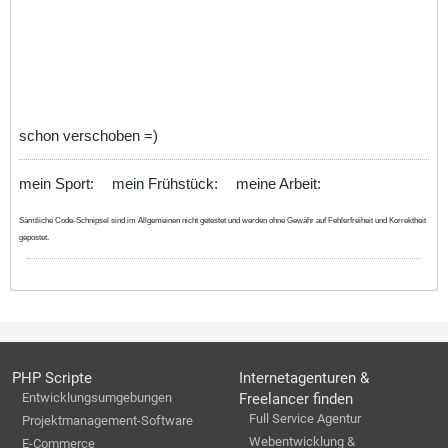
schon verschoben =)
mein Sport:
mein Frühstück:
meine Arbeit:
Sämtliche Code-Schnipsel sind im Allgemeinen nicht getestet und werden ohne Gewähr auf Fehlerfreiheit und Korrektheit
gepostet.
PHP Scripte
Internetagenturen &
Entwicklungsumgebungen
Freelancer finden
Full Service Agentur
Projektmanagement-Software
Webentwicklung &
E-Commerce