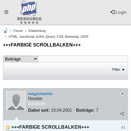
Toggle
Login
Forum
Entwicklung
navigation
HTML, JavaScript, AJAX, jQuery, CSS, Bootstrap, LESS
+++FARBIGE SCROLLBALKEN+++
Filter
magicmartin
Newbie
Dabei seit:
19.04.2001
Beiträge:
7
+++FARBIGE SCROLLBALKEN+++
#1