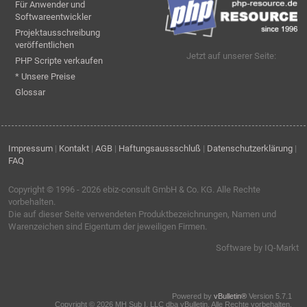
Für Anwender und
Softwareentwickler
Projektausschreibung
veröffentlichen
Jetzt auf unserer Seite:
PHP Scripte verkaufen
* Unsere Preise
Glossar
Impressum
|
Kontakt
|
AGB
|
Haftungsaussschluß
|
Datenschutzerklärung
|
FAQ
Copyright © 1996 - 2026
ebiz-consult GmbH & Co. KG
. Alle Rechte
vorbehalten.
Die auf dieser Seite verwendeten Produktbezeichnungen, Namen und
Warenzeichen sind Eigentum der jeweiligen Firmen.
Software by IQ-Markt
Powered by
vBulletin®
Version 5.7.1
Copyright © 2026 MH Sub I, LLC dba vBulletin. Alle Rechte vorbehalten.