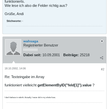
funktionierts.
Wie lese ich also die Felder richtig aus?
Grüße, Andi
Stichworte:
-
wahsaga
Registrierter Benutzer
Dabei seit:
10.09.2001
Beiträge:
25218
18.10.2002, 14:06
#2
Re: Texteingabe im Array
funktioniert vielleicht
getElementByID("feld[1]").value
?
I don't believe in rebirth. Actually, I never did in my whole lives.