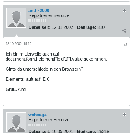
andik2000
Registrierter Benutzer
Dabei seit:
12.01.2002
Beiträge:
810
18.10.2002, 15:10
#3
Ich bin mittlerweile auch auf
document.form1.element["feld[1]"].value gekommen.
Gints da unterschiede in den Browsern?
Elements läuft auf IE 6.
Gruß, Andi
wahsaga
Registrierter Benutzer
Dabei seit:
10.09.2001
Beiträge:
25218