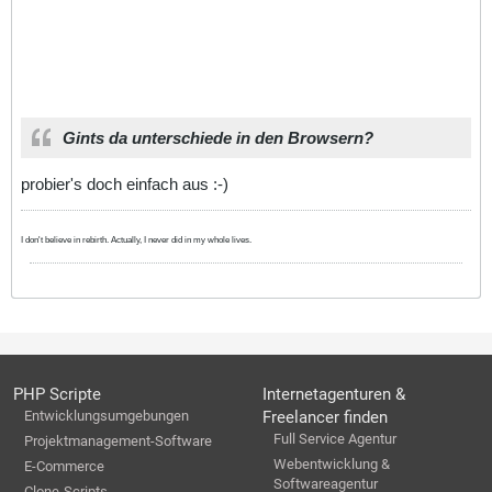
Gints da unterschiede in den Browsern?
probier's doch einfach aus :-)
I don't believe in rebirth. Actually, I never did in my whole lives.
PHP Scripte
Internetagenturen &
Entwicklungsumgebungen
Freelancer finden
Full Service Agentur
Projektmanagement-Software
Webentwicklung &
E-Commerce
Softwareagentur
Clone-Scripts