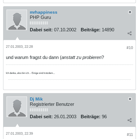
mrhappiness
PHP Guru
Dabei seit:
07.10.2002
Beiträge:
14890
27.01.2003, 22:28
#10
und warum fragst du dann (
anstatt zu probieren
?
Ich denke, also bin ich. - Einige sind trotzdem...
Dj Mik
Registrierter Benutzer
Dabei seit:
26.01.2003
Beiträge:
96
27.01.2003, 22:39
#11