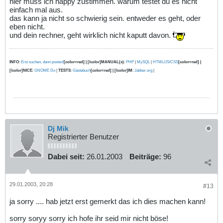
hier muss ich happy zustimmen. warum testet du es nicht
einfach mal aus.
das kann ja nicht so schwierig sein. entweder es geht, oder
eben nicht.
und dein rechner, geht wirklich nicht kaputt davon.
INFO
:
Erst suchen, dann posten!
[color=red] | [/color]MANUAL(s)
:
PHP
|
MySQL
|
HTML/JS/CSS
[color=red] |
[/color]NICE
:
GNOME Do
|
TESTS
:
Gästebuch
[color=red] | [/color]IM
:
Jabber.org
|
Dj Mik
Registrierter Benutzer
Dabei seit:
26.01.2003
Beiträge:
96
29.01.2003, 20:28
#13
ja sorry .... hab jetzt erst gemerkt das ich dies machen kann!
sorry soryy sorry ich hofe ihr seid mir nicht böse!