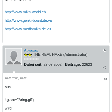
http://www.miks-world.ch
http://www.genki-board.de.vu
http://www.mediamiks.de.vu
Abraxax
THE REAL HAXE (Administrator)
Dabei seit:
27.07.2002
Beiträge:
22623
26.01.2003, 20:07
#4
aus
kg.src="Aring.gif";
wird