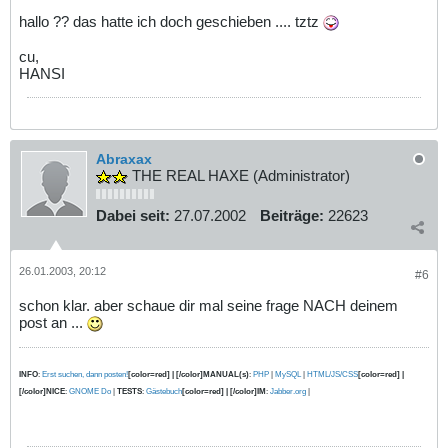
hallo ?? das hatte ich doch geschieben .... tztz
cu,
HANSI
Abraxax
THE REAL HAXE (Administrator)
Dabei seit:
27.07.2002
Beiträge:
22623
26.01.2003, 20:12
#6
schon klar. aber schaue dir mal seine frage NACH deinem
post an ...
INFO
:
Erst suchen, dann posten!
[color=red] | [/color]MANUAL(s)
:
PHP
|
MySQL
|
HTML/JS/CSS
[color=red] |
[/color]NICE
:
GNOME Do
|
TESTS
:
Gästebuch
[color=red] | [/color]IM
:
Jabber.org
|