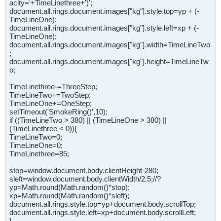
acity='+TimeLinethree+')';
document.all.rings.document.images["kg"].style.top=yp + (-
TimeLineOne);
document.all.rings.document.images["kg"].style.left=xp + (-
TimeLineOne);
document.all.rings.document.images["kg"].width=TimeLineTwo
;
document.all.rings.document.images["kg"].height=TimeLineTw
o;
TimeLinethree-=ThreeStep;
TimeLineTwo+=TwoStep;
TimeLineOne+=OneStep;
setTimeout('SmokeRing()',10);
if ((TimeLineTwo > 380) || (TimeLineOne > 380) ||
(TimeLinethree < 0)){
TimeLineTwo=0;
TimeLineOne=0;
TimeLinethree=85;
stop=window.document.body.clientHeight-280;
sleft=window.document.body.clientWidth/2.5;//?
yp=Math.round(Math.random()*stop);
xp=Math.round(Math.random()*sleft);
document.all.rings.style.top=yp+document.body.scrollTop;
document.all.rings.style.left=xp+document.body.scrollLeft;
}