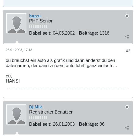
hansi
PHP Senior
Dabei seit:
04.05.2002
Beiträge:
1316
26.01.2003, 17:18
#2
du brauchst ein auto als grafik und dann änderst du den
dateinamen, der dann zu dem auto führt. ganz einfach ...
cu,
HANSI
Dj Mik
Registrierter Benutzer
Dabei seit:
26.01.2003
Beiträge:
96