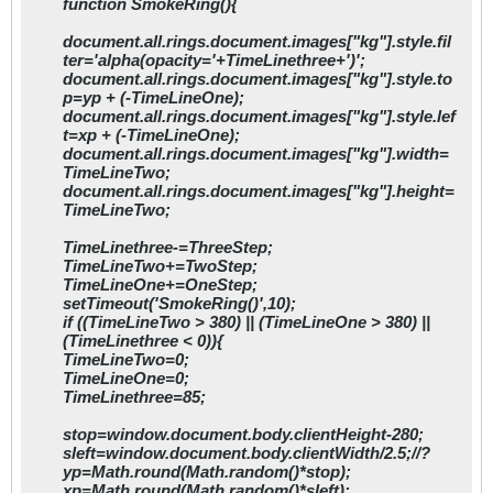
function SmokeRing(){
document.all.rings.document.images["kg"].style.fil
ter='alpha(opacity='+TimeLinethree+')';
document.all.rings.document.images["kg"].style.to
p=yp + (-TimeLineOne);
document.all.rings.document.images["kg"].style.lef
t=xp + (-TimeLineOne);
document.all.rings.document.images["kg"].width=
TimeLineTwo;
document.all.rings.document.images["kg"].height=
TimeLineTwo;
TimeLinethree-=ThreeStep;
TimeLineTwo+=TwoStep;
TimeLineOne+=OneStep;
setTimeout('SmokeRing()',10);
if ((TimeLineTwo > 380) || (TimeLineOne > 380) ||
(TimeLinethree < 0)){
TimeLineTwo=0;
TimeLineOne=0;
TimeLinethree=85;
stop=window.document.body.clientHeight-280;
sleft=window.document.body.clientWidth/2.5;//?
yp=Math.round(Math.random()*stop);
xp=Math.round(Math.random()*sleft);