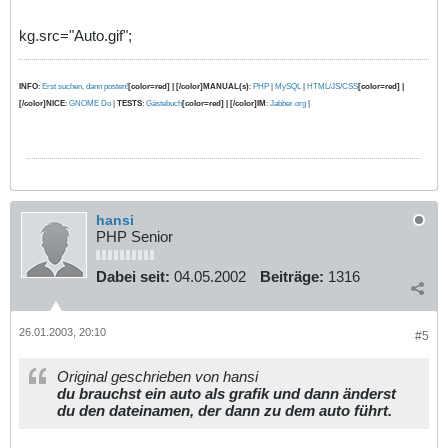
kg.src="Auto.gif";
INFO
:
Erst suchen, dann posten!
[color=red] | [/color]MANUAL(s)
:
PHP
|
MySQL
|
HTML/JS/CSS
[color=red] |
[/color]NICE
:
GNOME Do
|
TESTS
:
Gästebuch
[color=red] | [/color]IM
:
Jabber.org
|
hansi
PHP Senior
Dabei seit:
04.05.2002
Beiträge:
1316
26.01.2003, 20:10
#5
Original geschrieben von hansi
du brauchst ein auto als grafik und dann änderst
du den dateinamen, der dann zu dem auto führt.