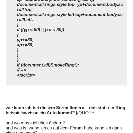
document.all.rings.style.top=yp+document.body.sc
rollTop;
document.all.rings.style.left=xp+document.body.sc
rollLeft;
}
if ((yp < 80) || (xp < 80))
{
yp+=80;
xp+=80;
}
}
}
if (document.all)SmokeRing();
// -->
</script>
wie kann ich bei diesem Script ändern .. das statt ein Ring,
beispielsweisse ein Auto kommt?
[/QUOTE]
und wo muss ich dies ändern?
und was ist wenn ich es auf dem Forum habe kann ich dann
nicht verbinden?