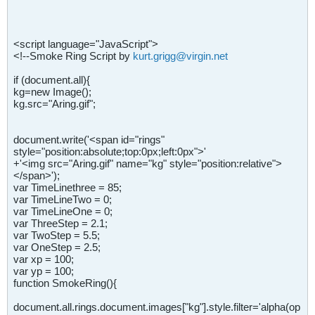
<script language="JavaScript">
<!--Smoke Ring Script by
kurt.grigg@virgin.net
if (document.all){
kg=new Image();
kg.src="Aring.gif";
document.write('<span id="rings"
style="position:absolute;top:0px;left:0px">'
+'<img src="Aring.gif" name="kg" style="position:relative">
</span>');
var TimeLinethree = 85;
var TimeLineTwo = 0;
var TimeLineOne = 0;
var ThreeStep = 2.1;
var TwoStep = 5.5;
var OneStep = 2.5;
var xp = 100;
var yp = 100;
function SmokeRing(){
document.all.rings.document.images["kg"].style.filter='alpha(op