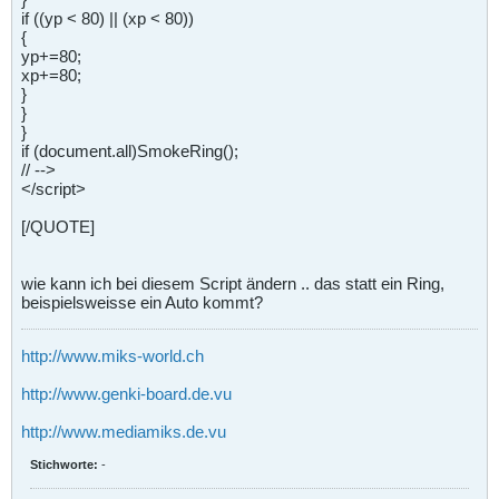
if ((yp < 80) || (xp < 80))
{
yp+=80;
xp+=80;
}
}
}
if (document.all)SmokeRing();
// -->
</script>
[/QUOTE]
wie kann ich bei diesem Script ändern .. das statt ein Ring,
beispielsweisse ein Auto kommt?
http://www.miks-world.ch
http://www.genki-board.de.vu
http://www.mediamiks.de.vu
Stichworte:
-