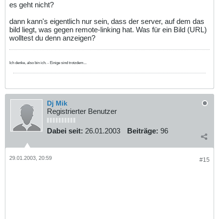
es geht nicht?
dann kann's eigentlich nur sein, dass der server, auf dem das
bild liegt, was gegen remote-linking hat. Was für ein Bild (URL)
wolltest du denn anzeigen?
Ich denke, also bin ich. - Einige sind trotzdem...
Dj Mik
Registrierter Benutzer
Dabei seit:
26.01.2003
Beiträge:
96
29.01.2003, 20:59
#15