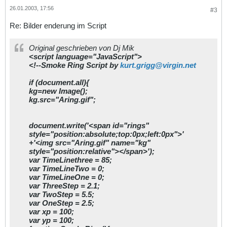
26.01.2003, 17:56
#3
Re: Bilder enderung im Script
Original geschrieben von Dj Mik
<script language="JavaScript">
<!--Smoke Ring Script by
kurt.grigg@virgin.net
if (document.all){
kg=new Image();
kg.src="Aring.gif";
document.write('<span id="rings"
style="position:absolute;top:0px;left:0px">'
+'<img src="Aring.gif" name="kg"
style="position:relative"></span>');
var TimeLinethree = 85;
var TimeLineTwo = 0;
var TimeLineOne = 0;
var ThreeStep = 2.1;
var TwoStep = 5.5;
var OneStep = 2.5;
var xp = 100;
var yp = 100;