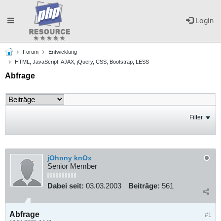
Toggle
Login
Forum
Entwicklung
navigation
HTML, JavaScript, AJAX, jQuery, CSS, Bootstrap, LESS
Abfrage
Filter
jOhnny knOx
Senior Member
Dabei seit:
03.03.2003
Beiträge:
561
Abfrage
#1