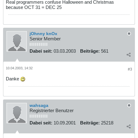
Real programmers confuse Halloween and Christmas
because OCT 31 = DEC 25
jOhnny knOx
Senior Member
Dabei seit:
03.03.2003
Beiträge:
561
10.04.2003, 14:32
#3
Danke
wahsaga
Registrierter Benutzer
Dabei seit:
10.09.2001
Beiträge:
25218