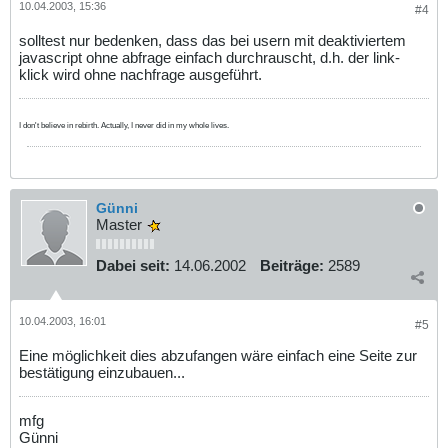
10.04.2003, 15:36
#4
solltest nur bedenken, dass das bei usern mit deaktiviertem
javascript ohne abfrage einfach durchrauscht, d.h. der link-
klick wird ohne nachfrage ausgeführt.
I don't believe in rebirth. Actually, I never did in my whole lives.
Günni
Master
Dabei seit:
14.06.2002
Beiträge:
2589
10.04.2003, 16:01
#5
Eine möglichkeit dies abzufangen wäre einfach eine Seite zur
bestätigung einzubauen...
mfg
Günni