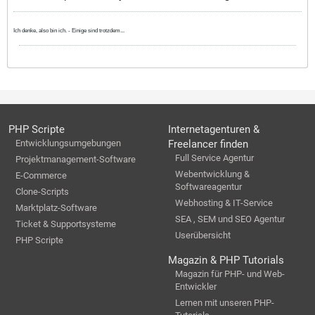
Ich denke, also bin ich. - Einige sind trotzdem...
PHP Scripte
Internetagenturen &
Entwicklungsumgebungen
Freelancer finden
Full Service Agentur
Projektmanagement-Software
Webentwicklung &
E-Commerce
Softwareagentur
Clone-Scripts
Webhosting & IT-Service
Marktplatz-Software
SEA , SEM und SEO Agentur
Ticket & Supportsysteme
Userübersicht
PHP Scripte
Magazin & PHP Tutorials
Magazin für PHP- und Web-
Entwickler
Lernen mit unseren PHP-