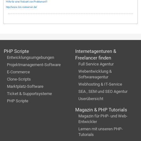
Hilfe für eine Vielzahl von Problemen!!!
http://www.1st-rootserver.de/
PHP Scripte
Internetagenturen &
Entwicklungsumgebungen
Freelancer finden
Full Service Agentur
Projektmanagement-Software
Webentwicklung &
E-Commerce
Softwareagentur
Clone-Scripts
Webhosting & IT-Service
Marktplatz-Software
SEA , SEM und SEO Agentur
Ticket & Supportsysteme
Userübersicht
PHP Scripte
Magazin & PHP Tutorials
Magazin für PHP- und Web-
Entwickler
Lernen mit unseren PHP-
Tutorials