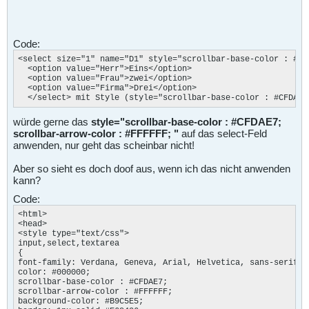
Code:
<select size="1" name="D1" style="scrollbar-base-color : #CF
  <option value="Herr">Eins</option>

  <option value="Frau">zwei</option>

  <option value="Firma">Drei</option>

  </select> mit Style (style="scrollbar-base-color : #CFDAE7
würde gerne das
style="scrollbar-base-color : #CFDAE7;
scrollbar-arrow-color : #FFFFFF; "
auf das select-Feld
anwenden, nur geht das scheinbar nicht!
Aber so sieht es doch doof aus, wenn ich das nicht anwenden
kann?
Code:
<html>

<head>

<style type="text/css">

input,select,textarea

{

font-family: Verdana, Geneva, Arial, Helvetica, sans-serif;

color: #000000;

scrollbar-base-color : #CFDAE7; 

scrollbar-arrow-color : #FFFFFF;

background-color: #B9C5E5;
