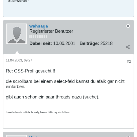
<input type="text" name="hausnr" value="" style="width:190px;
Stichworte:
-
</td>

</tr>

</table>

</body>

</html>
wahsaga
Registrierter Benutzer
Dabei seit:
10.09.2001
Beiträge:
25218
11.04.2003, 09:27
#2
Re: CSS-Profi gesucht!!!
die scrollbars bei einem select-feld kannst du afaik gar nicht
einfärben.
gibt auch schon ein paar threads dazu (suche).
I don't believe in rebirth. Actually, I never did in my whole lives.