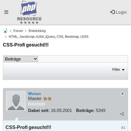
Toggle
Login
Forum
Entwicklung
navigation
HTML, JavaScript, AJAX, jQuery, CSS, Bootstrap, LESS
CSS-Profi gesucht!!!
Filter
Wotan
Master
Dabei seit:
16.09.2001
Beiträge:
5349
CSS-Profi gesucht!!!
#1