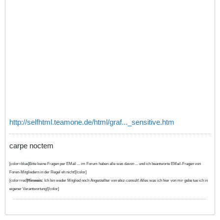
http://selfhtml.teamone.de/html/graf..._sensitive.htm
carpe noctem
[color=blue]Bitte keine Fragen per EMail ... im Forum haben alle was davon ... und ich beantworte EMail-Fragen von
Foren-Mitgliedern in der Regel eh nicht![/color]
[color=red]
Hinweis:
Ich bin weder Mitglied noch Angestellter von ebiz-consult! Alles was ich hier von mir gebe tue ich in
eigener Verantwortung![/color]