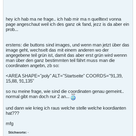
hey ich hab ma ne frage.. ich hab mir ma n quelltext vonna
page angeschaut weil ich des ganz ok fand, jezz is da aber ein
prob...
erstens: die buttons sind images, und wenn man jetzt über das
image geht, wechselt das mit einem anderen wo der
angegebene teil grün ist, damit das aber erst grün wird wennn
man über den ganz bestimmten teil fährt muss man die
coordinaten angebn, zb so:
<AREA SHAPE="poly" ALT="Startseite" COORDS="91,39,
15,88, 91,135"
so nu meine frage, wie sind die coordinaten genau gemeint..
normal gibt man doch nur 2 an...
und dann wie krieg ich raus welche stelle welche koordianten
hat???
mfg
Stichworte:
-