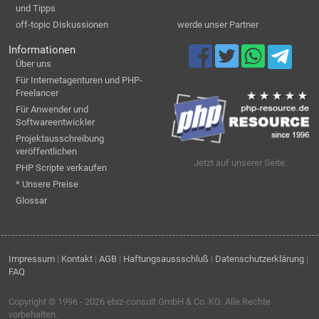
und Tipps
off-topic Diskussionen
werde unser Partner
Informationen
Über uns
Für Internetagenturen und PHP-
Freelancer
Für Anwender und
Softwareentwickler
Projektausschreibung
veröffentlichen
Jetzt auf unserer Seite:
PHP Scripte verkaufen
* Unsere Preise
Glossar
Impressum
|
Kontakt
|
AGB
|
Haftungsaussschluß
|
Datenschutzerklärung
|
FAQ
Copyright © 1996 - 2026
ebiz-consult GmbH & Co. KG
. Alle Rechte
vorbehalten.