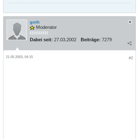
goth
Moderator
Dabei seit:
27.03.2002
Beiträge:
7279
21.05.2003, 04:15
#2