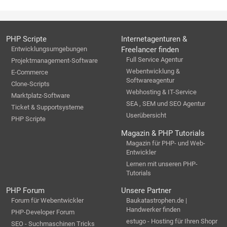
PHP Scripte
Internetagenturen &
Entwicklungsumgebungen
Freelancer finden
Full Service Agentur
Projektmanagement-Software
Webentwicklung &
E-Commerce
Softwareagentur
Clone-Scripts
Webhosting & IT-Service
Marktplatz-Software
SEA , SEM und SEO Agentur
Ticket & Supportsysteme
Userübersicht
PHP Scripte
Magazin & PHP Tutorials
Magazin für PHP- und Web-
Entwickler
Lernen mit unseren PHP-
Tutorials
PHP Forum
Unsere Partner
Forum für Webentwickler
Baukatastrophen.de |
Handwerker finden
PHP-Developer Forum
estugo - Hosting für Ihren Shopr
SEO - Suchmaschinen Tricks