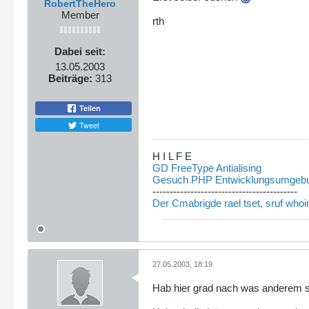
RobertTheHero
Member
rth
Dabei seit:
13.05.2003
Beiträge:
313
Teilen
Tweet
H I L F E
GD FreeType Antialising
Gesuch PHP Entwicklungsumgeb
------------------------------------------
Der Cmabrigde rael tset, sruf whoin
27.05.2003, 18:19
Hab hier grad nach was anderem