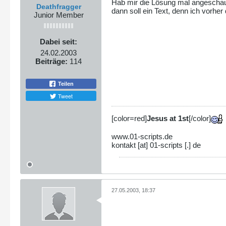
Hab mir die Lösung mal angeschaut
Deathfragger
dann soll ein Text, denn ich vorhe
Junior Member
Dabei seit:
24.02.2003
Beiträge:
114
Teilen
Tweet
[color=red]
Jesus at 1st
[/color]
www.01-scripts.de
kontakt [at] 01-scripts [.] de
27.05.2003, 18:37