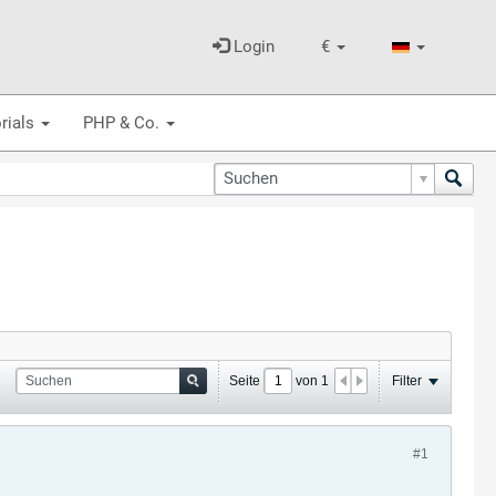
Login
€
rials
PHP & Co.
Seite
von
1
Filter
#1