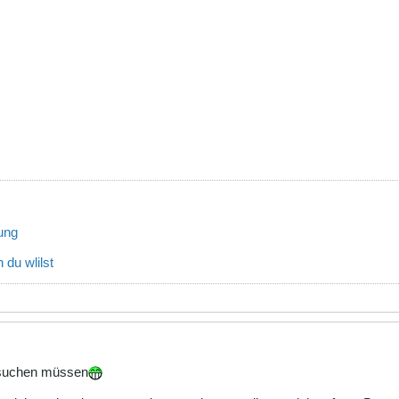
ung
 du wlilst
 suchen müssen